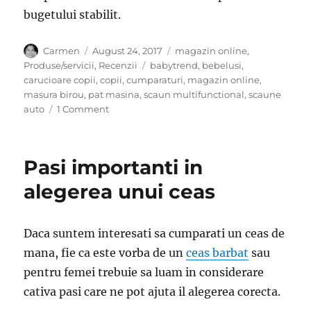
bugetului stabilit.
Author
Posted
Categories
Carmen
August 24, 2017
magazin online
,
on
Tags
Produse/servicii
,
Recenzii
babytrend
,
bebelusi
,
carucioare copii
,
copii
,
cumparaturi
,
magazin online
,
masura birou
,
pat masina
,
scaun multifunctional
,
scaune
on
auto
1 Comment
Cumparaturi
inteligente
pentru
Pasi importanti in
copilul
tau
alegerea unui ceas
Daca suntem interesati sa cumparati un ceas de
mana, fie ca este vorba de un
ceas barbat
sau
pentru femei trebuie sa luam in considerare
cativa pasi care ne pot ajuta il alegerea corecta.