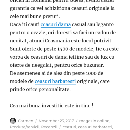
garantia ca vei achizitiona ceasuri originale la
cele mai bune preturi.
Daca iti cauti
ceasuri dama
casual sau legante
pentru o ocazie, ori doresti sa faci un cadou de
neuitat, atunci Ceasmania este locul potrivit.
Sunt oferte de peste 1500 de modele, fie ca este
vorba de ceasuri de dama ieftine sau de lux cu
oferte de neegalat, pentru orice buzunar.
De asemenea ai de ales din peste 1000 de
modele de
ceasuri barbatesti
originale, care
prinde orice personalitate.
Cea mai buna investitie este in tine !
Author
Posted
Categories
Carmen
November 23, 2017
magazin online
,
on
Tags
Produse/servicii
,
Recenzii
ceasuri
,
ceasuri barbatesti
,