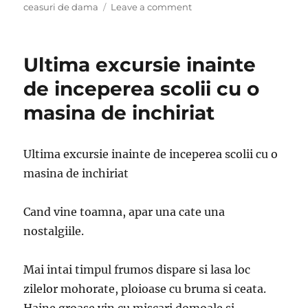
on
ceasuri de dama
Leave a comment
Un
ceas
bine
Ultima excursie inainte
ales
iti
de inceperea scolii cu o
poate
masina de inchiriat
aduce
eleganta,
sofisticare
si
Ultima excursie inainte de inceperea scolii cu o
multe
masina de inchiriat
satisfactii!
Cand vine toamna, apar una cate una
nostalgiile.
Mai intai timpul frumos dispare si lasa loc
zilelor mohorate, ploioase cu bruma si ceata.
Haine groase vin cu miscari domoale si