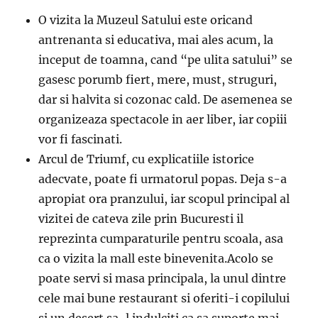
O vizita la Muzeul Satului este oricand
antrenanta si educativa, mai ales acum, la
inceput de toamna, cand “pe ulita satului” se
gasesc porumb fiert, mere, must, struguri,
dar si halvita si cozonac cald. De asemenea se
organizeaza spectacole in aer liber, iar copiii
vor fi fascinati.
Arcul de Triumf, cu explicatiile istorice
adecvate, poate fi urmatorul popas. Deja s-a
apropiat ora pranzului, iar scopul principal al
vizitei de cateva zile prin Bucuresti il
reprezinta cumparaturile pentru scoala, asa
ca o vizita la mall este binevenita.Acolo se
poate servi si masa principala, la unul dintre
cele mai bune restaurant si oferiti-i copilului
si un desert sa-l indulciti ca sa suporte mai