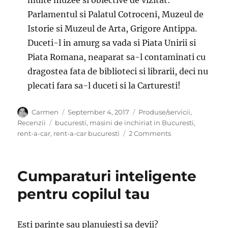
Parlamentul si Palatul Cotroceni, Muzeul de
Istorie si Muzeul de Arta, Grigore Antippa.
Duceti-l in amurg sa vada si Piata Unirii si
Piata Romana, neaparat sa-l contaminati cu
dragostea fata de biblioteci si librarii, deci nu
plecati fara sa-l duceti si la Carturesti!
Author
Posted
Categories
Carmen
September 4, 2017
Produse/servicii
,
on
Tags
Recenzii
bucuresti
,
masini de inchiriat in Bucuresti
,
on
rent-a-car
,
rent-a-car bucuresti
2 Comments
Ultima
excursie
inainte
Cumparaturi inteligente
de
inceperea
pentru copilul tau
scolii
cu
o
Esti parinte sau planuiesti sa devii?