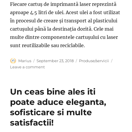
Fiecare cartuș de imprimantă laser reprezintă
aproape 4.5 litri de ulei. Acest ulei a fost utilizat
în procesul de creare și transport al plasticului
cartușului până la destinația dorită. Cele mai
multe dintre componentele cartușului cu laser
sunt reutilizabile sau reciclabile.
Author
Posted
Categories
Marius
September 23, 2018
Produse/servicii
on
on
Leave a comment
Utilitatea
imprimantelor
laser
Un ceas bine ales iti
poate aduce eleganta,
sofisticare si multe
satisfactii!