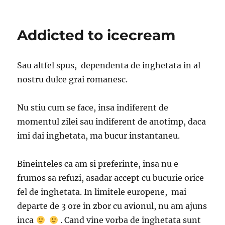
Pasi
importanti
in
Addicted to icecream
alegerea
unui
ceas
Sau altfel spus, dependenta de inghetata in al
nostru dulce grai romanesc.
Nu stiu cum se face, insa indiferent de
momentul zilei sau indiferent de anotimp, daca
imi dai inghetata, ma bucur instantaneu.
Bineinteles ca am si preferinte, insa nu e
frumos sa refuzi, asadar accept cu bucurie orice
fel de inghetata. In limitele europene, mai
departe de 3 ore in zbor cu avionul, nu am ajuns
inca
. Cand vine vorba de inghetata sunt