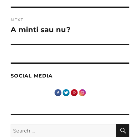
NEXT
A minti sau nu?
Next
post:
SOCIAL MEDIA
SE
Search
for: