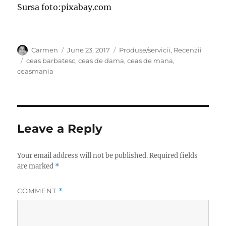
Sursa foto:pixabay.com
Author
Posted
Categories
Carmen
June 23, 2017
Produse/servicii
,
Recenzii
on
Tags
ceas barbatesc
,
ceas de dama
,
ceas de mana
,
ceasmania
Leave a Reply
Your email address will not be published.
Required fields
are marked
*
COMMENT
*