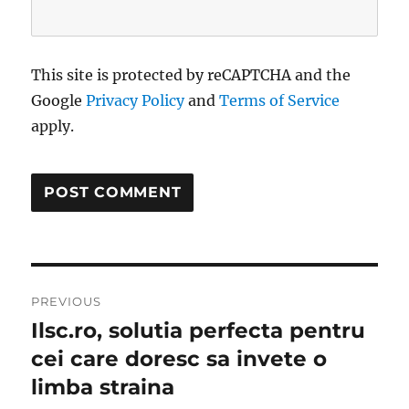
This site is protected by reCAPTCHA and the
Google
Privacy Policy
and
Terms of Service
apply.
Post
PREVIOUS
navigation
Ilsc.ro, solutia perfecta pentru
Previous
post:
cei care doresc sa invete o
limba straina