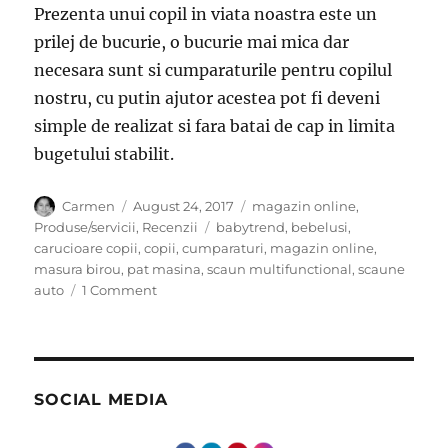
Prezenta unui copil in viata noastra este un
prilej de bucurie, o bucurie mai mica dar
necesara sunt si cumparaturile pentru copilul
nostru, cu putin ajutor acestea pot fi deveni
simple de realizat si fara batai de cap in limita
bugetului stabilit.
Author
Posted
Categories
Carmen
August 24, 2017
magazin online
,
on
Tags
Produse/servicii
,
Recenzii
babytrend
,
bebelusi
,
carucioare copii
,
copii
,
cumparaturi
,
magazin online
,
masura birou
,
pat masina
,
scaun multifunctional
,
scaune
on
auto
1 Comment
Cumparaturi
inteligente
pentru
copilul
tau
SOCIAL MEDIA