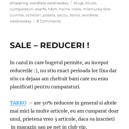
on
Tags
shopping
,
wordless wednesday
blugi
,
bluze
,
cumparaturi
,
esarfa
,
h&m
,
haine
,
inele
,
miercurea fara
cuvinte
,
ochelari
,
poseta
,
sacou
,
tenisi
,
wordless
on
wednesday
8 Comments
Miercurea
fara
cuvinte
SALE – REDUCERI !
-
alegerile
verii
In cazul in care bugetul permite, au inceput
reducerile :), nu stiu exact perioada lor fixa dar
stiu ca dejaaa am cheltuit bani care nu erau
planificati pentru cumparaturi.
TAKKO
– are 50% reducere in general si altele
mai mici la multe articole, eu am cumparat doar
unul, prietena vreo 3 articole, daca va inscrieti
in magazin sau pe net in club vip,