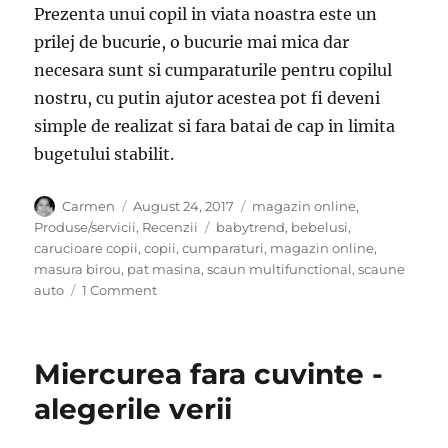
Prezenta unui copil in viata noastra este un
prilej de bucurie, o bucurie mai mica dar
necesara sunt si cumparaturile pentru copilul
nostru, cu putin ajutor acestea pot fi deveni
simple de realizat si fara batai de cap in limita
bugetului stabilit.
Author
Posted
Categories
Carmen
August 24, 2017
magazin online
,
on
Tags
Produse/servicii
,
Recenzii
babytrend
,
bebelusi
,
carucioare copii
,
copii
,
cumparaturi
,
magazin online
,
masura birou
,
pat masina
,
scaun multifunctional
,
scaune
on
auto
1 Comment
Cumparaturi
inteligente
pentru
Miercurea fara cuvinte -
copilul
tau
alegerile verii