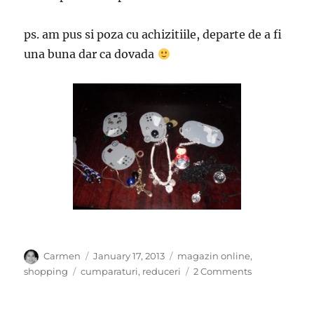
ps. am pus si poza cu achizitiile, departe de a fi
una buna dar ca dovada
Author
Posted
Categories
Carmen
January 17, 2013
magazin online
,
on
Tags
on
shopping
cumparaturi
,
reduceri
2 Comments
SALE
–