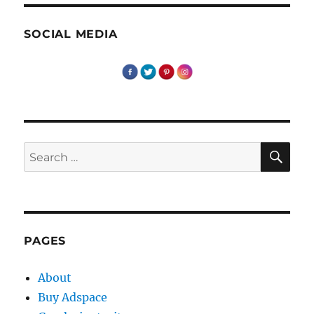
REDUCERI
!
SOCIAL MEDIA
SE
Search
for:
PAGES
About
Buy Adspace