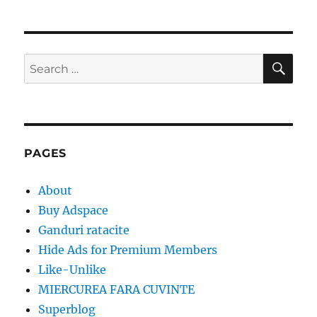
SE
Search
for:
PAGES
About
Buy Adspace
Ganduri ratacite
Hide Ads for Premium Members
Like-Unlike
MIERCUREA FARA CUVINTE
Superblog