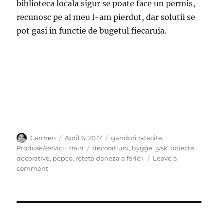
biblioteca locala sigur se poate face un permis,
recunosc pe al meu l-am pierdut, dar solutii se
pot gasi in functie de bugetul fiecaruia.
Author
Posted
Categories
Carmen
April 6, 2017
ganduri ratacite
,
on
Tags
Produse/servicii
,
trairi
decoratiuni
,
hygge
,
jysk
,
obiecte
decorative
,
pepco
,
reteta daneza a fericii
Leave a
on
comment
Reteta
pentru
a
fi