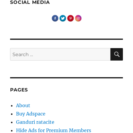
fericit
SOCIAL MEDIA
SE
Search
for:
PAGES
About
Buy Adspace
Ganduri ratacite
Hide Ads for Premium Members