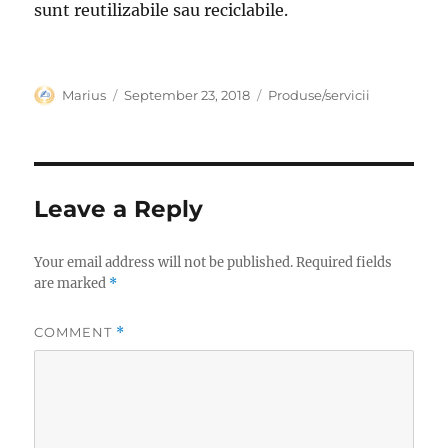
sunt reutilizabile sau reciclabile.
Author
Posted
Categories
Marius
September 23, 2018
Produse/servicii
on
Leave a Reply
Your email address will not be published.
Required fields
are marked
*
COMMENT
*