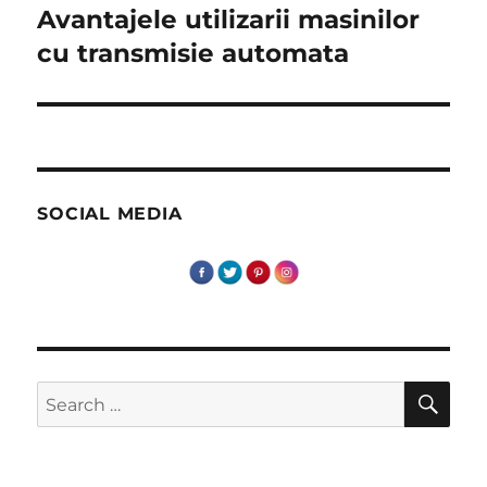
Avantajele utilizarii masinilor
Next
post:
cu transmisie automata
SOCIAL MEDIA
SE
Search
for: