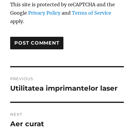
This site is protected by reCAPTCHA and the
Google
Privacy Policy
and
Terms of Service
apply.
Post
PREVIOUS
navigation
Utilitatea imprimantelor laser
Previous
post:
NEXT
Aer curat
Next
post: