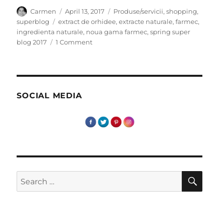
Author
Posted
Categories
Carmen
April 13, 2017
Produse/servicii
,
shopping
,
on
Tags
superblog
extract de orhidee
,
extracte naturale
,
farmec
,
ingredienta naturale
,
noua gama farmec
,
spring super
on
blog 2017
1 Comment
Alegeri
naturale
SOCIAL MEDIA
SE
Search
for: