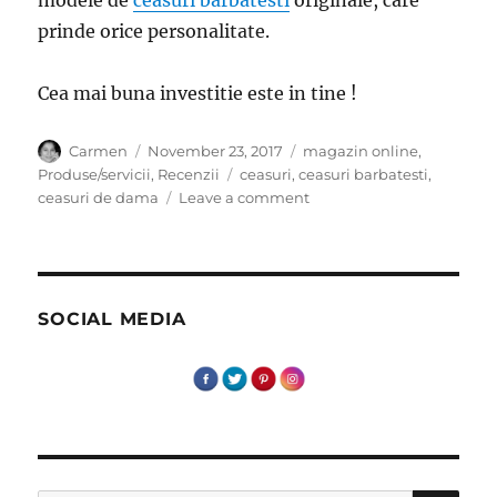
prinde orice personalitate.
Cea mai buna investitie este in tine !
Author
Posted
Categories
Carmen
November 23, 2017
magazin online
,
on
Tags
Produse/servicii
,
Recenzii
ceasuri
,
ceasuri barbatesti
,
on
ceasuri de dama
Leave a comment
Un
ceas
bine
ales
iti
SOCIAL MEDIA
poate
aduce
eleganta,
sofisticare
si
multe
satisfactii!