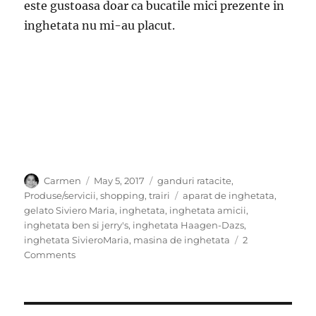
este gustoasa doar ca bucatile mici prezente in
inghetata nu mi-au placut.
Author
Posted
Categories
Carmen
May 5, 2017
ganduri ratacite
,
on
Tags
Produse/servicii
,
shopping
,
trairi
aparat de inghetata
,
gelato Siviero Maria
,
inghetata
,
inghetata amicii
,
inghetata ben si jerry's
,
inghetata Haagen-Dazs
,
inghetata SivieroMaria
,
masina de inghetata
2
on
Comments
Addicted
to
icecream