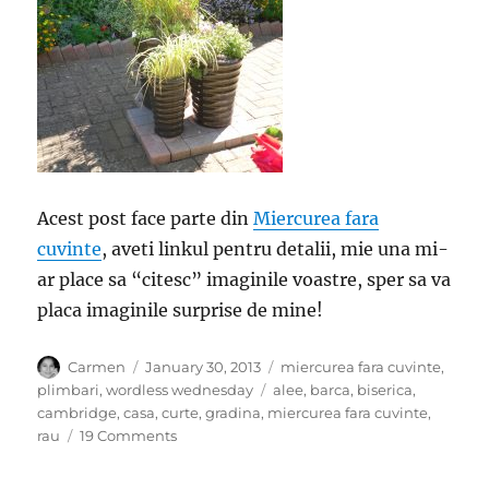
Acest post face parte din
Miercurea fara
cuvinte
, aveti linkul pentru detalii, mie una mi-
ar place sa “citesc” imaginile voastre, sper sa va
placa imaginile surprise de mine!
Author
Posted
Categories
Carmen
January 30, 2013
miercurea fara cuvinte
,
on
Tags
plimbari
,
wordless wednesday
alee
,
barca
,
biserica
,
cambridge
,
casa
,
curte
,
gradina
,
miercurea fara cuvinte
,
on
rau
19 Comments
Miercurea
fara