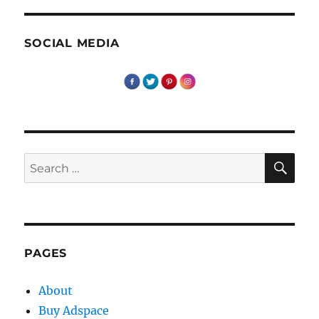
cuvinte
–
Cambridge,
SOCIAL MEDIA
UK
SE
Search
for:
PAGES
About
Buy Adspace