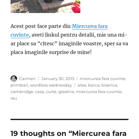
Acest post face parte din
Miercurea fara
cuvinte
, aveti linkul pentru detalii, mie una mi-
ar place sa “citesc” imaginile voastre, sper sa va
placa imaginile surprise de mine!
Author
Posted
Categories
Carmen
January 30, 2013
miercurea fara cuvinte
,
on
Tags
plimbari
,
wordless wednesday
alee
,
barca
,
biserica
,
cambridge
,
casa
,
curte
,
gradina
,
miercurea fara cuvinte
,
rau
19 thoughts on “Miercurea fara