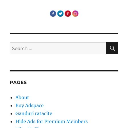
tine,
cu
tine,
la
tine
)
SE
Search
for:
PAGES
About
Buy Adspace
Ganduri ratacite
Hide Ads for Premium Members