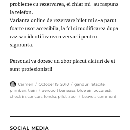
probleme cu rezervarea, ei chiar mi-au raspuns
la telefon.
Varianta online de rezervare bilet mi s-a parut
foarte usor accesibila, la fel si modificarea dupa
caz sau identificarea rezervarii pentru
siguranta.
Personal va doresc un zbor placut alaturi de ei –
sunt profesionisti!
Author
Posted
Categories
Carmen
October 19, 2010
ganduri ratacite
,
on
Tags
plimbari
,
trairi
aeroport baneasa
,
blue air
,
bucuresti
,
on
check in
,
concurs
,
londra
,
pilot
,
zbor
Leave a comment
DINCO
DE
NORI
(
spre
SOCIAL MEDIA