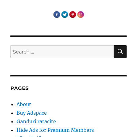
tine,
cu
tine,
la
tine
)
SE
Search
for:
PAGES
About
Buy Adspace
Ganduri ratacite
Hide Ads for Premium Members