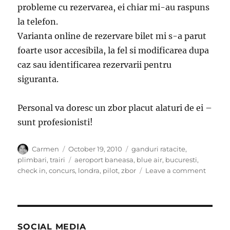
probleme cu rezervarea, ei chiar mi-au raspuns
la telefon.
Varianta online de rezervare bilet mi s-a parut
foarte usor accesibila, la fel si modificarea dupa
caz sau identificarea rezervarii pentru
siguranta.
Personal va doresc un zbor placut alaturi de ei –
sunt profesionisti!
Author
Posted
Categories
Carmen
October 19, 2010
ganduri ratacite
,
on
Tags
plimbari
,
trairi
aeroport baneasa
,
blue air
,
bucuresti
,
on
check in
,
concurs
,
londra
,
pilot
,
zbor
Leave a comment
DINCO
DE
NORI
(
spre
SOCIAL MEDIA