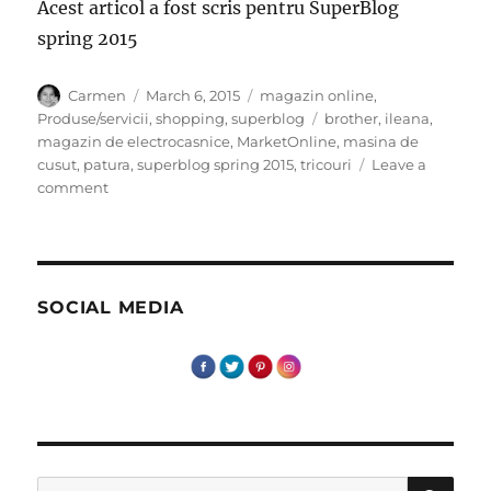
Acest articol a fost scris pentru SuperBlog
spring 2015
Author
Posted
Categories
Carmen
March 6, 2015
magazin online
,
on
Tags
Produse/servicii
,
shopping
,
superblog
brother
,
ileana
,
magazin de electrocasnice
,
MarketOnline
,
masina de
cusut
,
patura
,
superblog spring 2015
,
tricouri
Leave a
on
comment
Masina
visurilor!
SOCIAL MEDIA
SE
Search