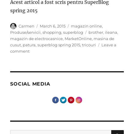
Acest articol a fost scris pentru SuperBlog
spring 2015
Author
Posted
Categories
Carmen
March 6, 2015
magazin online
,
on
Tags
Produse/servicii
,
shopping
,
superblog
brother
,
ileana
,
magazin de electrocasnice
,
MarketOnline
,
masina de
cusut
,
patura
,
superblog spring 2015
,
tricouri
Leave a
on
comment
Masina
visurilor!
SOCIAL MEDIA
SE
Search