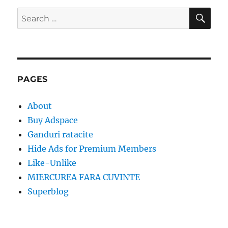
SE
Search
for:
PAGES
About
Buy Adspace
Ganduri ratacite
Hide Ads for Premium Members
Like-Unlike
MIERCUREA FARA CUVINTE
Superblog