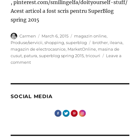
, pinterest.com/smilingelfa/doityourself-stuff/
Acest articol a fost scris pentru SuperBlog
spring 2015
Author
Posted
Categories
Carmen
March 6, 2015
magazin online
,
on
Tags
Produse/servicii
,
shopping
,
superblog
brother
,
ileana
,
magazin de electrocasnice
,
MarketOnline
,
masina de
cusut
,
patura
,
superblog spring 2015
,
tricouri
Leave a
on
comment
Masina
visurilor!
SOCIAL MEDIA