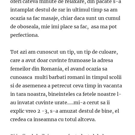
oferi cateva minute de relaxare, din pacate s-a
intamplat destul de rar in ultimul timp sa am
ocazia sa fac masaje, chiar daca sunt un cumul
de oboseala, mie imi place sa fac, asa ma pot
perfectiona.
Tot azi am cunoscut un tip, un tip de culoare,
care a avut doar cuvinte frumoase la adresa
femeilor din Romania, el avand ocazia sa
cunoasca multi barbati romani in timpul scolii
si de asemenea a petrecut ceva timp in vacanta
in tara noastra, bineinteles ca fetele noastre l-
au invatat cuvinte urate…..mi-a cerut sa ii
explic vreo 2 -3, s-a amuzat destul de bine, el
credea ca inseamna cu totul altceva.