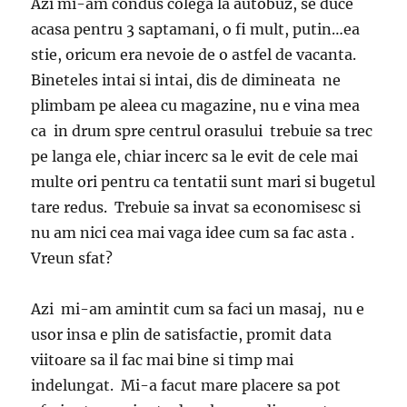
Azi mi-am condus colega la autobuz, se duce
acasa pentru 3 saptamani, o fi mult, putin…ea
stie, oricum era nevoie de o astfel de vacanta.
Bineteles intai si intai, dis de dimineata ne
plimbam pe aleea cu magazine, nu e vina mea
ca in drum spre centrul orasului trebuie sa trec
pe langa ele, chiar incerc sa le evit de cele mai
multe ori pentru ca tentatii sunt mari si bugetul
tare redus. Trebuie sa invat sa economisesc si
nu am nici cea mai vaga idee cum sa fac asta .
Vreun sfat?
Azi mi-am amintit cum sa faci un masaj, nu e
usor insa e plin de satisfactie, promit data
viitoare sa il fac mai bine si timp mai
indelungat. Mi-a facut mare placere sa pot