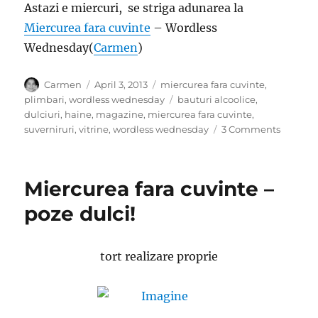
Astazi e miercuri, se striga adunarea la
Miercurea fara cuvinte
– Wordless
Wednesday(
Carmen
)
Author
Posted
Categories
Carmen
April 3, 2013
miercurea fara cuvinte
,
on
Tags
plimbari
,
wordless wednesday
bauturi alcoolice
,
dulciuri
,
haine
,
magazine
,
miercurea fara cuvinte
,
on
suverniruri
,
vitrine
,
wordless wednesday
3 Comments
Miercur
fara
cuvinte
Miercurea fara cuvinte –
–
Vitrine
poze dulci!
italiene
tort realizare proprie