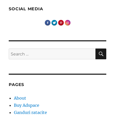
–
poze
SOCIAL MEDIA
dulci!
SE
Search
for:
PAGES
About
Buy Adspace
Ganduri ratacite