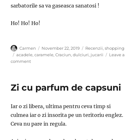
sarbatorile sa va gaseasca sanatosi !
Ho! Ho! Ho!
Author
Posted
Categories
Carmen
November 22, 2019
Recenzii
,
shopping
on
Tags
acadele
,
caramele
,
Craciun
,
dulciuri
,
jucarii
Leave a
on
comment
Acadele,
caramele
sau
Zi cu parfum de capsuni
bomboane?
Iar o zi libera, ultima pentru ceva timp si
culmea iar o zi insorita pe un teritoriu englez.
Ceva nu pare in regula.