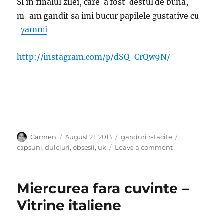
Si in finalul zilei, care a fost destul de buna,
m-am gandit sa imi bucur papilele gustative cu
yammi
http://instagram.com/p/dSQ-CrQw9N/
Author
Posted
Categories
Tags
Carmen
August 21, 2013
ganduri ratacite
on
on
capsuni
,
dulciuri
,
obsesii
,
uk
Leave a comment
Zi
cu
parfum
Miercurea fara cuvinte –
de
capsuni
Vitrine italiene