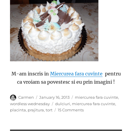
M-am inscris in
Miercurea fara cuvinte
pentru
ca vroiam sa povestesc si eu prin imagini !
Author
Posted
Categories
Carmen
January 16, 2013
miercurea fara cuvinte
,
on
Tags
wordless wednesday
dulciuri
,
miercurea fara cuvinte
,
on
placinta
,
prajitura
,
tort
15 Comments
Miercurea
fara
cuvinte