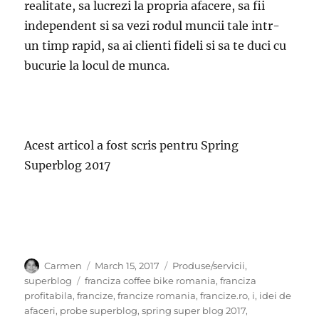
realitate, sa lucrezi la propria afacere, sa fii
independent si sa vezi rodul muncii tale intr-
un timp rapid, sa ai clienti fideli si sa te duci cu
bucurie la locul de munca.
Acest articol a fost scris pentru Spring
Superblog 2017
Author
Posted
Categories
Carmen
March 15, 2017
Produse/servicii
,
on
Tags
superblog
franciza coffee bike romania
,
franciza
profitabila
,
francize
,
francize romania
,
francize.ro
,
i
,
idei de
afaceri
,
probe superblog
,
spring super blog 2017
,