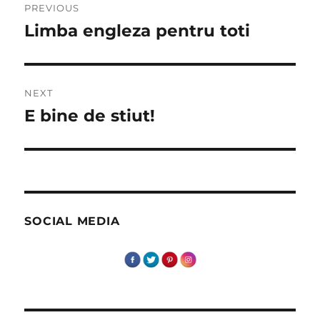
PREVIOUS
navigation
Limba engleza pentru toti
Previous
post:
NEXT
E bine de stiut!
Next
post:
SOCIAL MEDIA