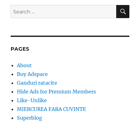
SE
Search
for:
PAGES
About
Buy Adspace
Ganduri ratacite
Hide Ads for Premium Members
Like-Unlike
MIERCUREA FARA CUVINTE
Superblog