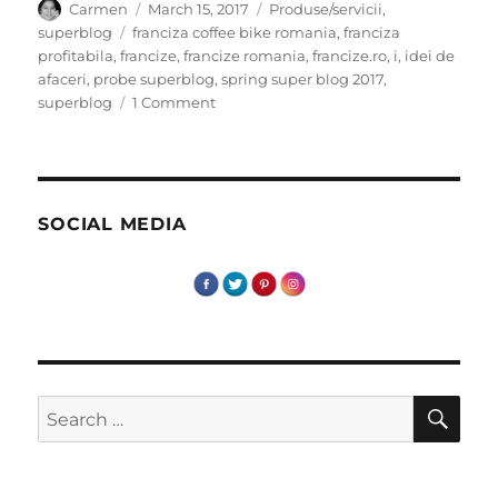
Author
Posted
Categories
Carmen
March 15, 2017
Produse/servicii
,
on
Tags
superblog
franciza coffee bike romania
,
franciza
profitabila
,
francize
,
francize romania
,
francize.ro
,
i
,
idei de
afaceri
,
probe superblog
,
spring super blog 2017
,
on
superblog
1 Comment
Doresti
sa
investesti
intr-
o
SOCIAL MEDIA
franciza?
SE
Search
for: