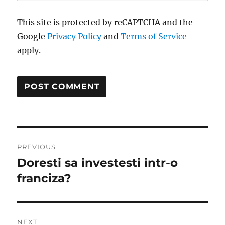
This site is protected by reCAPTCHA and the
Google
Privacy Policy
and
Terms of Service
apply.
Post
PREVIOUS
navigation
Doresti sa investesti intr-o
Previous
post:
franciza?
NEXT