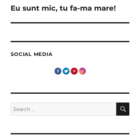
Eu sunt mic, tu fa-ma mare!
Next
post:
SOCIAL MEDIA
SE
Search
for: