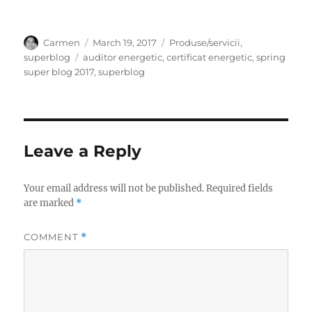
Author
Posted
Categories
Carmen
March 19, 2017
Produse/servicii
,
on
Tags
superblog
auditor energetic
,
certificat energetic
,
spring
super blog 2017
,
superblog
Leave a Reply
Your email address will not be published.
Required fields
are marked
*
COMMENT
*