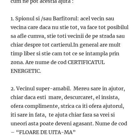
cum ne pot acestia ajuta :
1. Spionul si /sau Barfitorul: acel vecin sau
vecina care daca nu stie tot, va face tot posibilul
sa afle cumva, stie toti vecinii de pe strada sau
chiar despre tot cartierul.In general are mult
timp liber si stie cam tot ce se intampla prin
zona. Are nume de cod CERTIFICATUL
ENERGETIC.
2. Vecinul super-amabil. Mereu sare in ajutor,
chiar daca esti mare, descurcaret, el insista,
ofera complimente, strica ca iti ofera ajutorul,
iti sare in fata, te ajuta chiar fara sa vrei si
uneori asta poate deveni agasant. Nume de cod
– “FLOARE DE UITA-MA”