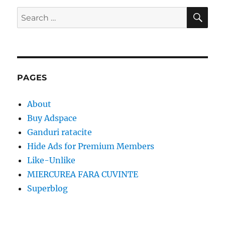
SE
Search
for:
PAGES
About
Buy Adspace
Ganduri ratacite
Hide Ads for Premium Members
Like-Unlike
MIERCUREA FARA CUVINTE
Superblog