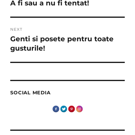
navigation
A fi sau a nu fi tentat!
Previous
post:
NEXT
Genti si posete pentru toate
Next
post:
gusturile!
SOCIAL MEDIA