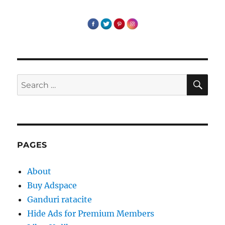
SE
Search
for:
PAGES
About
Buy Adspace
Ganduri ratacite
Hide Ads for Premium Members