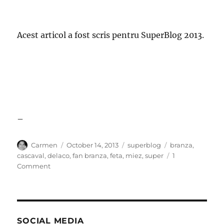
Acest articol a fost scris pentru SuperBlog 2013.
–
Author
Posted
Categories
Tags
Carmen
October 14, 2013
superblog
branza
,
on
cascaval
,
delaco
,
fan branza
,
feta
,
miez
,
super
1
on
Comment
Declaratie
de
amor
alimentar
SOCIAL MEDIA