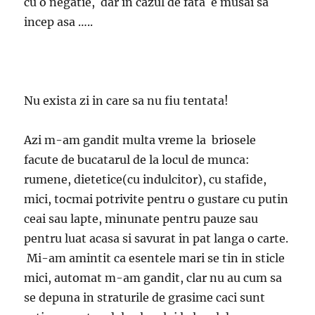
cu o negatie, dar in cazul de fata e musai sa
incep asa …..
Nu exista zi in care sa nu fiu tentata!
Azi m-am gandit multa vreme la briosele
facute de bucatarul de la locul de munca:
rumene, dietetice(cu indulcitor), cu stafide,
mici, tocmai potrivite pentru o gustare cu putin
ceai sau lapte, minunate pentru pauze sau
pentru luat acasa si savurat in pat langa o carte.
Mi-am amintit ca esentele mari se tin in sticle
mici, automat m-am gandit, clar nu au cum sa
se depuna in straturile de grasime caci sunt