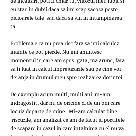
de incaltari, poti fi chiar tu, viitorul meu iubit si
eu stau in dubii daca sa imi scap sacosa peste
picioarele tale sau daca sa vin in intampinarea
ta.
Problema e ca nu prea risc fara sa imi calculez
inainte ce pot pierde. Nu imi amintesc
momentul in care am spus, gata, ma arunc, fara
sa fi luat in calcul imprejurarile sau pe cine voi
deranja in drumul meu spre realizarea dorintei.
De exemplu acum multi, multi ani, m-am
indragostit, dar nu de oricine ci de un om care
locuia departe de mine. Mi-am calculat bine
riscurile, am analizat ce am de facut si portitele
de scapare in cazul in care intalnirea cu el nu va