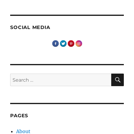
SOCIAL MEDIA
SE
Search
for:
PAGES
About