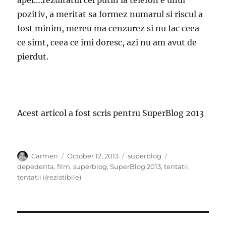
pozitiv, a meritat sa formez numarul si riscul a
fost minim, mereu ma cenzurez si nu fac ceea
ce simt, ceea ce imi doresc, azi nu am avut de
pierdut.
Acest articol a fost scris pentru SuperBlog 2013
Author
Posted
Categories
Tags
Carmen
October 12, 2013
superblog
on
depedenta
,
film
,
superblog
,
SuperBlog 2013
,
tentatii
,
tentatii i(rezistibile)