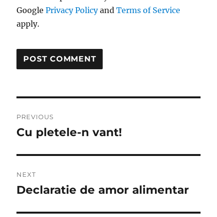
Google
Privacy Policy
and
Terms of Service
apply.
Post
PREVIOUS
navigation
Cu pletele-n vant!
Previous
post:
NEXT
Declaratie de amor alimentar
Next
post: