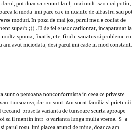
t darui, pot doar sa renunt la el, mai mult sau mai putin,
uloarea la moda imi pare ca e in nuante de albastru sau po
iverse moduri. In poza de mai jos, parul meu e coafat de
ent superb ;)) . El de fel e usor carliontat, incapatanat la
 multa spuma, fixativ, etc, firul e sanatos si probleme cu
nu am avut niciodata, desi parul imi cade in mod constant.
ca sunt o persoana nonconformista in ceea ce priveste
 sau tunsoarea, dar nu sunt. Am socat familia si prietenii
 trecand brusc la varianta de tunsoare scurta aproape
oi sa il mentin intr-o varianta lunga multa vreme. S-a
si parul rosu, imi placea atunci de mine, doar ca am