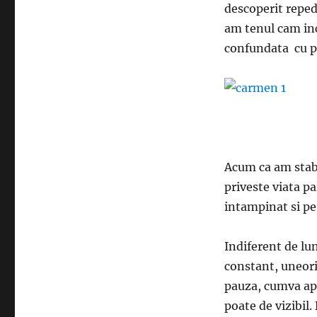
descoperit reped
am tenul cam inch
confundata cu p
Acum ca am stabi
priveste viata p
intampinat si pe
Indiferent de lu
constant, uneori
pauza, cumva apa
poate de vizibil