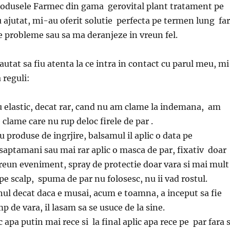
rodusele Farmec din gama gerovital plant tratament pe
ajutat, mi-au oferit solutie perfecta pe termen lung fa
te probleme sau sa ma deranjeze in vreun fel.
utat sa fiu atenta la ce intra in contact cu parul meu, m
 reguli:
u elastic, decat rar, cand nu am clame la indemana, am
 clame care nu rup deloc firele de par .
u produse de ingrjire, balsamul il aplic o data pe
saptamani sau mai rar aplic o masca de par, fixativ doar
reun eveniment, spray de protectie doar vara si mai mult
 pe scalp, spuma de par nu folosesc, nu ii vad rostul.
onul decat daca e musai, acum e toamna, a inceput sa fie
p de vara, il lasam sa se usuce de la sine.
sc apa putin mai rece si la final aplic apa rece pe par fara 