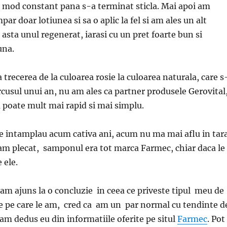
 mod constant pana s-a terminat sticla. Mai apoi am
ar doar lotiunea si sa o aplic la fel si am ales un alt
asta unul regenerat, iarasi cu un pret foarte bun si
una.
a trecerea de la culoarea rosie la culoarea naturala, care s
rcusul unui an, nu am ales ca partner produsele Gerovital
u poate mult mai rapid si mai simplu.
se intamplau acum cativa ani, acum nu ma mai aflu in tara
am plecat, samponul era tot marca Farmec, chiar daca le
 ele.
am ajuns la o concluzie in ceea ce priveste tipul meu de
e pe care le am, cred ca am un par normal cu tendinte d
 am dedus eu din informatiile oferite pe situl
Farmec
. Pot