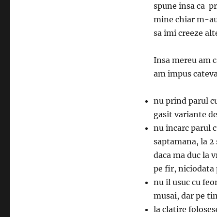
spune insa ca p
mine chiar m-au 
sa imi creeze al
Insa mereu am ca
am impus cateva
nu prind parul c
gasit variante de
nu incarc parul c
saptamana, la 2 
daca ma duc la v
pe fir, niciodata
nu il usuc cu fe
musai, dar pe tim
la clatire folose