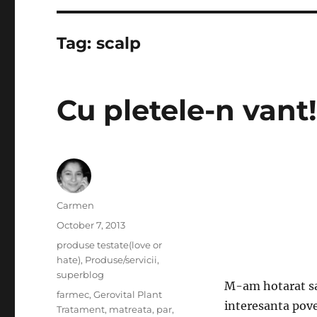
Tag:
scalp
Cu pletele-n vant
Author
Carmen
Posted
October 7, 2013
on
Categories
produse testate(love or
hate)
,
Produse/servicii
,
superblog
M-am hotarat sa 
Tags
farmec
,
Gerovital Plant
interesanta pove
Tratament
,
matreata
,
par
,