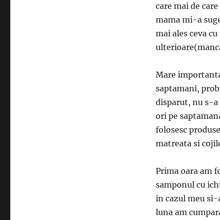
care mai de care
mama mi-a sugera
mai ales ceva cu
ulterioare(manca
Mare importanta
saptamani, prob
disparut, nu s-a
ori pe saptamana
folosesc produsel
matreata si cojil
Prima oara am f
samponul cu icht
in cazul meu si-
luna am cumparat