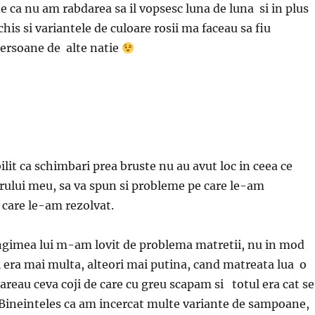
e ca nu am rabdarea sa il vopsesc luna de luna si in plus
is si variantele de culoare rosii ma faceau sa fiu
ersoane de alte natie
lit ca schimbari prea bruste nu au avut loc in ceea ce
arului meu, sa va spun si probleme pe care le-am
 care le-am rezolvat.
ngimea lui m-am lovit de problema matretii, nu in mod
 era mai multa, alteori mai putina, cand matreata lua o
reau ceva coji de care cu greu scapam si totul era cat se
. Bineinteles ca am incercat multe variante de sampoane,