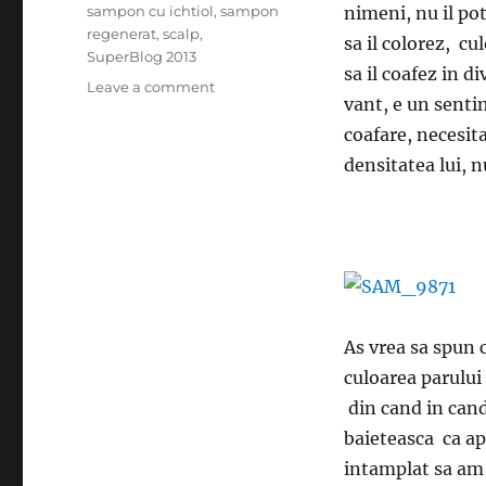
sampon cu ichtiol
,
sampon
nimeni, nu il po
regenerat
,
scalp
,
sa il colorez, c
SuperBlog 2013
sa il coafez in d
on
Leave a comment
vant, e un sentim
Cu
pletele-
coafare, necesita
n
densitatea lui, 
vant!
As vrea sa spun 
culoarea parului
din cand in cand
baieteasca ca ap
intamplat sa am 