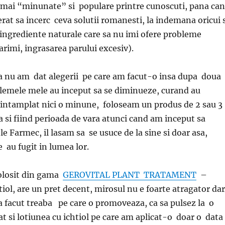
 mai “minunate” si populare printre cunoscuti, pana ca
t sa incerc ceva solutii romanesti, la indemana oricui s
 ingrediente naturale care sa nu imi ofere probleme
rimi, ingrasarea parului excesiv).
 nu am dat alegerii pe care am facut-o insa dupa doua
lemele mele au inceput sa se diminueze, curand au
 intamplat nici o minune, foloseam un produs de 2 sau 3
 si fiind perioada de vara atunci cand am inceput sa
e Farmec, il lasam sa se usuce de la sine si doar asa,
e au fugit in lumea lor.
olosit din gama
GEROVITAL PLANT TRATAMENT
–
iol, are un pret decent, mirosul nu e foarte atragator dar
a facut treaba pe care o promoveaza, ca sa pulsez la o
 si lotiunea cu ichtiol pe care am aplicat-o doar o data