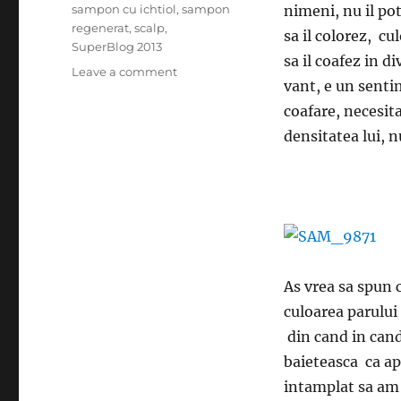
sampon cu ichtiol
,
sampon
nimeni, nu il po
regenerat
,
scalp
,
sa il colorez, c
SuperBlog 2013
sa il coafez in d
on
Leave a comment
vant, e un sentim
Cu
pletele-
coafare, necesita
n
densitatea lui, 
vant!
As vrea sa spun 
culoarea parului
din cand in cand
baieteasca ca ap
intamplat sa am 