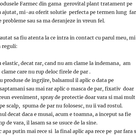
rodusele Farmec din gama gerovital plant tratament pe
ajutat, mi-au oferit solutie perfecta pe termen lung fa
te probleme sau sa ma deranjeze in vreun fel.
utat sa fiu atenta la ce intra in contact cu parul meu, m
 reguli:
u elastic, decat rar, cand nu am clame la indemana, am
 clame care nu rup deloc firele de par .
u produse de ingrjire, balsamul il aplic o data pe
saptamani sau mai rar aplic o masca de par, fixativ doar
reun eveniment, spray de protectie doar vara si mai mult
 pe scalp, spuma de par nu folosesc, nu ii vad rostul.
onul decat daca e musai, acum e toamna, a inceput sa fie
p de vara, il lasam sa se usuce de la sine.
sc apa putin mai rece si la final aplic apa rece pe par fara 