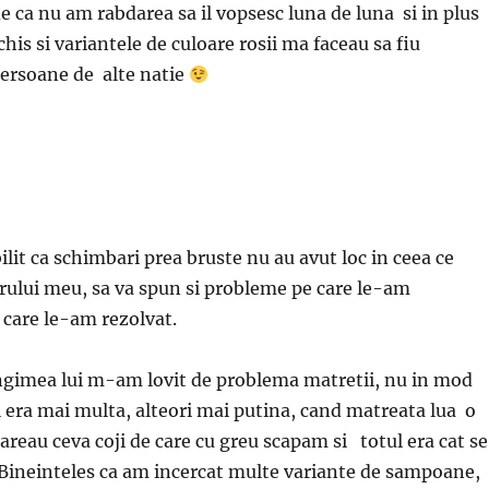
e ca nu am rabdarea sa il vopsesc luna de luna si in plus
is si variantele de culoare rosii ma faceau sa fiu
ersoane de alte natie
lit ca schimbari prea bruste nu au avut loc in ceea ce
arului meu, sa va spun si probleme pe care le-am
 care le-am rezolvat.
ngimea lui m-am lovit de problema matretii, nu in mod
 era mai multa, alteori mai putina, cand matreata lua o
reau ceva coji de care cu greu scapam si totul era cat se
. Bineinteles ca am incercat multe variante de sampoane,