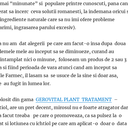
 mai “minunate” si populare printre cunoscuti, pana ca
t sa incerc ceva solutii romanesti, la indemana oricui s
 ingrediente naturale care sa nu imi ofere probleme
rimi, ingrasarea parului excesiv).
 nu am dat alegerii pe care am facut-o insa dupa doua
lemele mele au inceput sa se diminueze, curand au
 intamplat nici o minune, foloseam un produs de 2 sau 3
 si fiind perioada de vara atunci cand am inceput sa
e Farmec, il lasam sa se usuce de la sine si doar asa,
e au fugit in lumea lor.
olosit din gama
GEROVITAL PLANT TRATAMENT
–
iol, are un pret decent, mirosul nu e foarte atragator dar
a facut treaba pe care o promoveaza, ca sa pulsez la o
 si lotiunea cu ichtiol pe care am aplicat-o doar o data