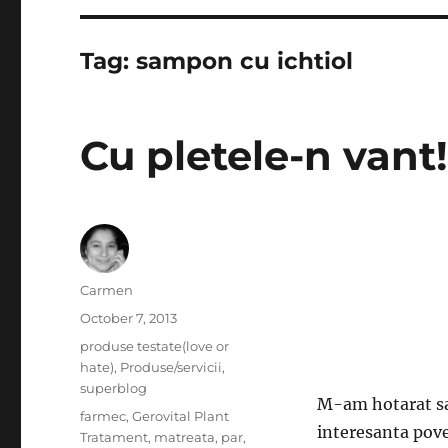
Tag:
sampon cu ichtiol
Cu pletele-n vant
Author
Carmen
Posted
October 7, 2013
on
Categories
produse testate(love or
hate)
,
Produse/servicii
,
superblog
M-am hotarat sa 
Tags
farmec
,
Gerovital Plant
interesanta pove
Tratament
,
matreata
,
par
,