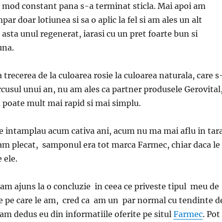
 mod constant pana s-a terminat sticla. Mai apoi am
ar doar lotiunea si sa o aplic la fel si am ales un alt
asta unul regenerat, iarasi cu un pret foarte bun si
una.
a trecerea de la culoarea rosie la culoarea naturala, care s
rcusul unui an, nu am ales ca partner produsele Gerovital
u poate mult mai rapid si mai simplu.
se intamplau acum cativa ani, acum nu ma mai aflu in tara
am plecat, samponul era tot marca Farmec, chiar daca le
 ele.
am ajuns la o concluzie in ceea ce priveste tipul meu de
e pe care le am, cred ca am un par normal cu tendinte d
 am dedus eu din informatiile oferite pe situl
Farmec
. Pot