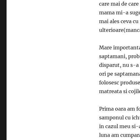
care mai de care
mama mi-a sugera
mai ales ceva cu
ulterioare(manca
Mare importanta
saptamani, prob
disparut, nu s-a
ori pe saptamana
folosesc produsel
matreata si cojil
Prima oara am f
samponul cu icht
in cazul meu si-
luna am cumparat