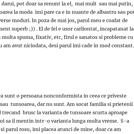
t darui, pot doar sa renunt la el, mai mult sau mai putin,
uloarea la moda imi pare ca e in nuante de albastru sau po
iverse moduri. In poza de mai jos, parul meu e coafat de
ent superb ;)) . El de fel e usor carliontat, incapatanat la
 multa spuma, fixativ, etc, firul e sanatos si probleme cu
nu am avut niciodata, desi parul imi cade in mod constant.
ca sunt o persoana nonconformista in ceea ce priveste
 sau tunsoarea, dar nu sunt. Am socat familia si prietenii
 trecand brusc la varianta de tunsoare scurta aproape
oi sa il mentin intr-o varianta lunga multa vreme. S-a
si parul rosu, imi placea atunci de mine, doar ca am