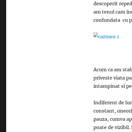
descoperit reped
am tenul cam inch
confundata cu p
Acum ca am stabi
priveste viata p
intampinat si pe
Indiferent de lu
constant, uneori
pauza, cumva apa
poate de vizibil