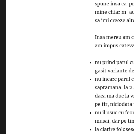
spune insa ca p
mine chiar m-au 
sa imi creeze al
Insa mereu am ca
am impus cateva
nu prind parul c
gasit variante de
nu incarc parul c
saptamana, la 2 
daca ma duc la v
pe fir, niciodata
nu il usuc cu fe
musai, dar pe tim
la clatire folose