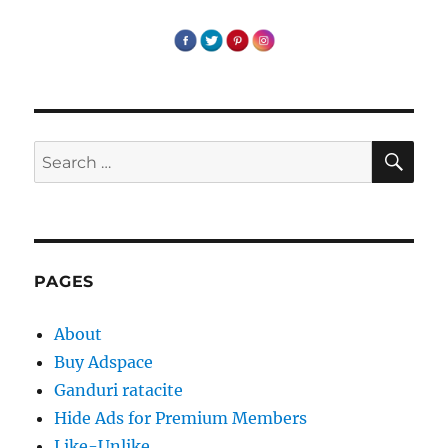
SE
Search
for:
PAGES
About
Buy Adspace
Ganduri ratacite
Hide Ads for Premium Members
Like-Unlike