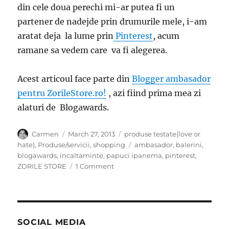
din cele doua perechi mi-ar putea fi un
partener de nadejde prin drumurile mele, i-am
aratat deja la lume prin
Pinterest
, acum
ramane sa vedem care va fi alegerea.
Acest articoul face parte din
Blogger ambasador
pentru ZorileStore.ro!
, azi fiind prima mea zi
alaturi de Blogawards.
Author
Posted
Categories
Carmen
March 27, 2013
produse testate(love or
on
Tags
hate)
,
Produse/servicii
,
shopping
ambasador
,
balerini
,
blogawards
,
incaltaminte
,
papuci ipanema
,
pinterest
,
on
ZORILE STORE
1 Comment
Zorile
Store
cauta
ambasador
online!
SOCIAL MEDIA