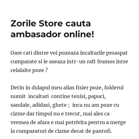
Campania
blogger
ambasador
Zorile Store cauta
pentru
ZorileStore.ro
ambasador online!
–
testare
Oare cati dintre voi pozeaza incaltarile proaspat
cumparate si le aseaza intr-un raft frumos intre
celalalte poze ?
Detin in dulapul meu alias fisier poze, folderul
numit incaltari contine tenisi, papuci,
sandale, adidasi, ghete ; inca nu am poze cu
cizme dar timpul nu e trecut, mai ales ca
vremea de afara e mai potrivita pentru a merge
la cumparaturi de cizme decat de pantofi.