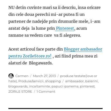
NU detin cuvinte mari sa ii descriu, insa oricare
din cele doua perechi mi-ar putea fi un
partener de nadejde prin drumurile mele, i-am
aratat deja la lume prin
Pinterest
, acum
ramane sa vedem care va fi alegerea.
Acest articoul face parte din
Blogger ambasador
pentru ZorileStore.ro!
, azi fiind prima mea zi
alaturi de Blogawards.
Author
Posted
Categories
Carmen
March 27, 2013
produse testate(love or
on
Tags
hate)
,
Produse/servicii
,
shopping
ambasador
,
balerini
,
blogawards
,
incaltaminte
,
papuci ipanema
,
pinterest
,
on
ZORILE STORE
1 Comment
Zorile
Store
cauta