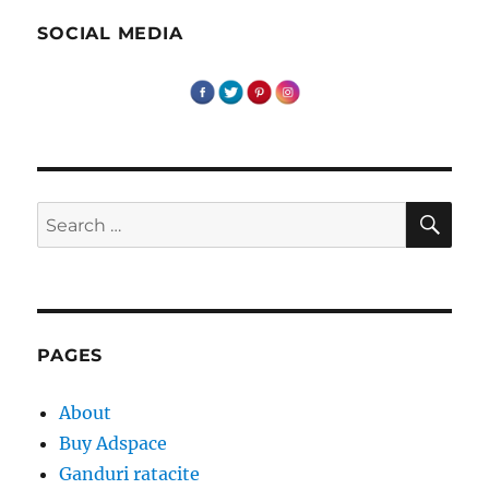
ambasador
online!
SOCIAL MEDIA
SE
Search
for:
PAGES
About
Buy Adspace
Ganduri ratacite