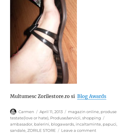
Multumesc Zorilestore.ro si
Blog Awards
Author
Posted
Categories
Carmen
April 11, 2013
magazin online
,
produse
on
Tags
testate(love or hate)
,
Produse/servicii
,
shopping
ambasador
,
balerini
,
blogawards
,
incaltaminte
,
papuci
,
on
sandale
,
ZORILE STORE
Leave a comment