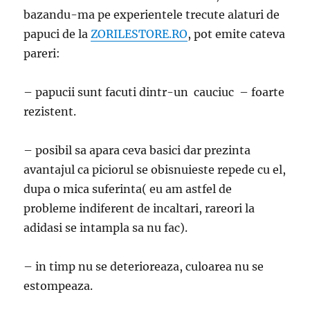
bazandu-ma pe experientele trecute alaturi de
papuci de la
ZORILESTORE.RO
, pot emite cateva
pareri:
– papucii sunt facuti dintr-un cauciuc – foarte
rezistent.
– posibil sa apara ceva basici dar prezinta
avantajul ca piciorul se obisnuieste repede cu el,
dupa o mica suferinta( eu am astfel de
probleme indiferent de incaltari, rareori la
adidasi se intampla sa nu fac).
– in timp nu se deterioreaza, culoarea nu se
estompeaza.