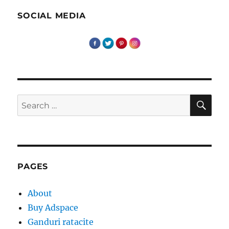
ambasador
online!
SOCIAL MEDIA
SE
Search
for:
PAGES
About
Buy Adspace
Ganduri ratacite