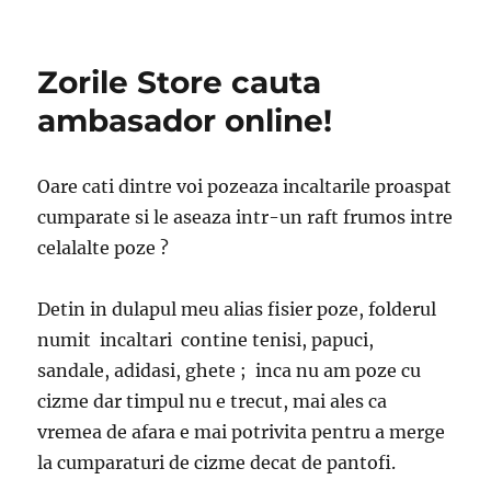
Campania
blogger
ambasador
Zorile Store cauta
pentru
ZorileStore.ro
ambasador online!
–
testare
Oare cati dintre voi pozeaza incaltarile proaspat
cumparate si le aseaza intr-un raft frumos intre
celalalte poze ?
Detin in dulapul meu alias fisier poze, folderul
numit incaltari contine tenisi, papuci,
sandale, adidasi, ghete ; inca nu am poze cu
cizme dar timpul nu e trecut, mai ales ca
vremea de afara e mai potrivita pentru a merge
la cumparaturi de cizme decat de pantofi.