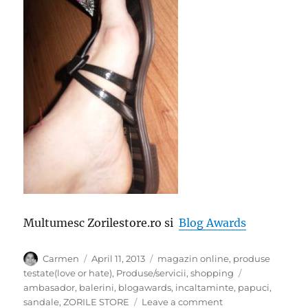
Multumesc Zorilestore.ro si
Blog Awards
Author
Posted
Categories
Carmen
April 11, 2013
magazin online
,
produse
on
Tags
testate(love or hate)
,
Produse/servicii
,
shopping
ambasador
,
balerini
,
blogawards
,
incaltaminte
,
papuci
,
on
sandale
,
ZORILE STORE
Leave a comment