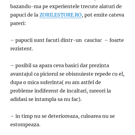
bazandu-ma pe experientele trecute alaturi de
papuci de la
ZORILESTORE.RO
, pot emite cateva
pareri:
– papucii sunt facuti dintr-un cauciuc – foarte
rezistent.
– posibil sa apara ceva basici dar prezinta
avantajul ca piciorul se obisnuieste repede cu el,
dupa o mica suferinta( eu am astfel de
probleme indiferent de incaltari, rareori la
adidasi se intampla sa nu fac).
– in timp nu se deterioreaza, culoarea nu se
estompeaza.