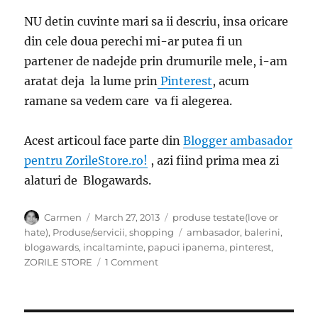
NU detin cuvinte mari sa ii descriu, insa oricare
din cele doua perechi mi-ar putea fi un
partener de nadejde prin drumurile mele, i-am
aratat deja la lume prin
Pinterest
, acum
ramane sa vedem care va fi alegerea.
Acest articoul face parte din
Blogger ambasador
pentru ZorileStore.ro!
, azi fiind prima mea zi
alaturi de Blogawards.
Author
Posted
Categories
Carmen
March 27, 2013
produse testate(love or
on
Tags
hate)
,
Produse/servicii
,
shopping
ambasador
,
balerini
,
blogawards
,
incaltaminte
,
papuci ipanema
,
pinterest
,
on
ZORILE STORE
1 Comment
Zorile
Store
cauta