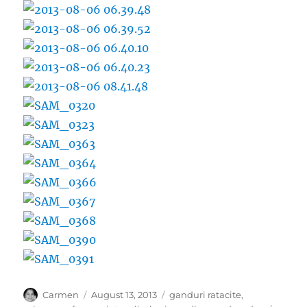
Author
Posted
Categories
Carmen
August 13, 2013
ganduri ratacite
,