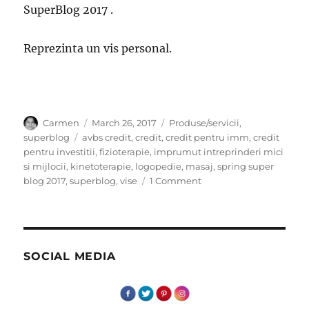
SuperBlog 2017 .
Reprezinta un vis personal.
Author
Posted
Categories
Carmen
March 26, 2017
Produse/servicii
,
on
Tags
superblog
avbs credit
,
credit
,
credit pentru imm
,
credit
pentru investitii
,
fizioterapie
,
imprumut intreprinderi mici
si mijlocii
,
kinetoterapie
,
logopedie
,
masaj
,
spring super
on
blog 2017
,
superblog
,
vise
1 Comment
Eu
sunt
mic,
tu
fa-
SOCIAL MEDIA
ma
mare!