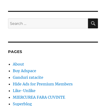
SE
Search
for:
PAGES
About
Buy Adspace
Ganduri ratacite
Hide Ads for Premium Members
Like-Unlike
MIERCUREA FARA CUVINTE
Superblog