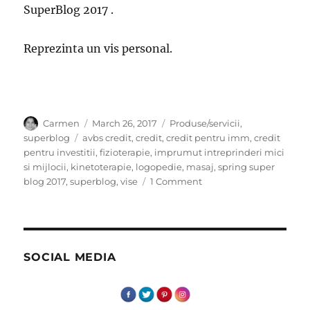
SuperBlog 2017 .
Reprezinta un vis personal.
Author
Posted
Categories
Carmen
March 26, 2017
Produse/servicii
,
on
Tags
superblog
avbs credit
,
credit
,
credit pentru imm
,
credit
pentru investitii
,
fizioterapie
,
imprumut intreprinderi mici
si mijlocii
,
kinetoterapie
,
logopedie
,
masaj
,
spring super
on
blog 2017
,
superblog
,
vise
1 Comment
Eu
sunt
mic,
tu
fa-
SOCIAL MEDIA
ma
mare!