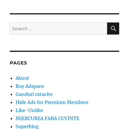
SE
Search
for:
PAGES
About
Buy Adspace
Ganduri ratacite
Hide Ads for Premium Members
Like-Unlike
MIERCUREA FARA CUVINTE
Superblog