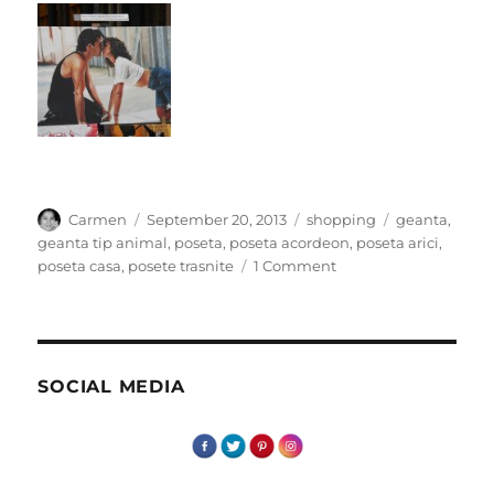
Author
Posted
Categories
Tags
Carmen
September 20, 2013
shopping
geanta
,
on
geanta tip animal
,
poseta
,
poseta acordeon
,
poseta arici
,
on
poseta casa
,
posete trasnite
1 Comment
Posete
trasnite
SOCIAL MEDIA