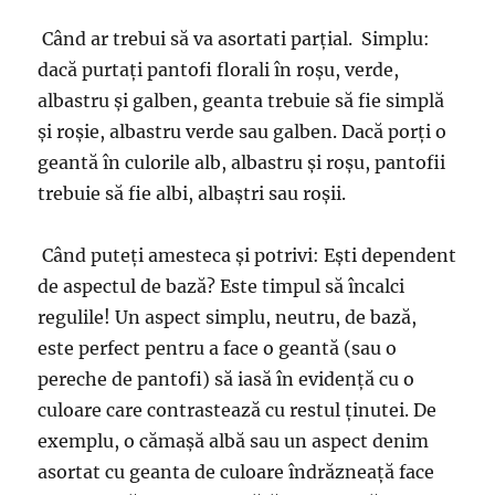
Când ar trebui să va asortati parțial. Simplu:
dacă purtați pantofi florali în roșu, verde,
albastru și galben, geanta trebuie să fie simplă
și roșie, albastru verde sau galben. Dacă porți o
geantă în culorile alb, albastru și roșu, pantofii
trebuie să fie albi, albaștri sau roșii.
Când puteți amesteca și potrivi: Ești dependent
de aspectul de bază? Este timpul să încalci
regulile! Un aspect simplu, neutru, de bază,
este perfect pentru a face o geantă (sau o
pereche de pantofi) să iasă în evidență cu o
culoare care contrastează cu restul ținutei. De
exemplu, o cămașă albă sau un aspect denim
asortat cu geanta de culoare îndrăzneață face