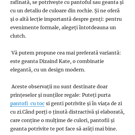
rafinată, se potrivește cu pantoful sau geanta și
cu un detaliu de culoare din rochie. Și ne oferă
și o altă lecție importantă despre genți: pentru
evenimente formale, alegeți întotdeauna un
clutch.
Vă putem propune cea mai preferată variantă:
este geanta Dizaind Kate, o combinatie
elegantă, cu un design modern.
Aceste observații nu sunt destinate doar
prințeselor și nunților regale: Puteți purta
pantofi cu toc
si genti potrivite și în viața de zi
cu zi.Când porți o ținută distractivă și elaborată,
care conține o mulțime de culori, pantofii și
geanta potrivite te pot face să arăți mai bine.