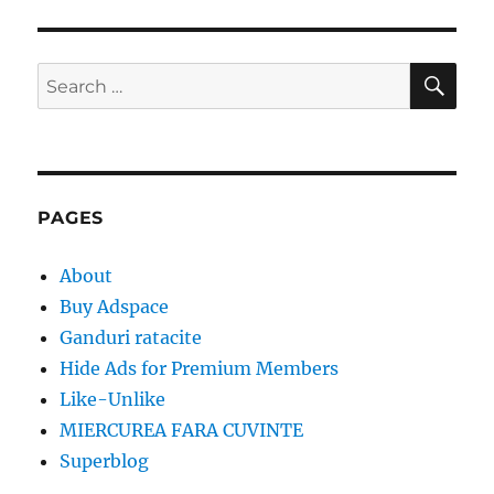
SE
Search
for:
PAGES
About
Buy Adspace
Ganduri ratacite
Hide Ads for Premium Members
Like-Unlike
MIERCUREA FARA CUVINTE
Superblog