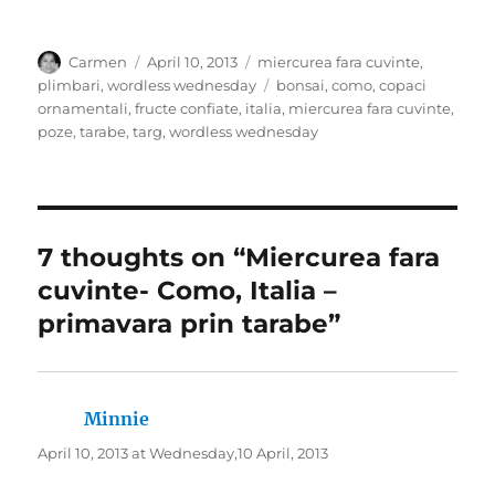
Author
Posted
Categories
Carmen
April 10, 2013
miercurea fara cuvinte
,
on
Tags
plimbari
,
wordless wednesday
bonsai
,
como
,
copaci
ornamentali
,
fructe confiate
,
italia
,
miercurea fara cuvinte
,
poze
,
tarabe
,
targ
,
wordless wednesday
7 thoughts on “Miercurea fara
cuvinte- Como, Italia –
primavara prin tarabe”
Minnie
says:
April 10, 2013 at Wednesday,10 April, 2013