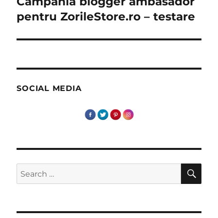
Campania blogger ambasador
Next
post:
pentru ZorileStore.ro – testare
SOCIAL MEDIA
SE
Search
for: