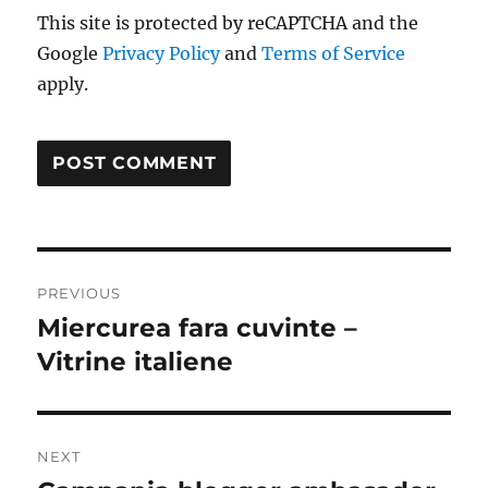
This site is protected by reCAPTCHA and the
Google
Privacy Policy
and
Terms of Service
apply.
Post
PREVIOUS
navigation
Miercurea fara cuvinte –
Previous
post:
Vitrine italiene
NEXT