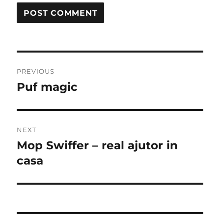
Post
PREVIOUS
navigation
Puf magic
Previous
post:
NEXT
Mop Swiffer – real ajutor in
Next
post:
casa