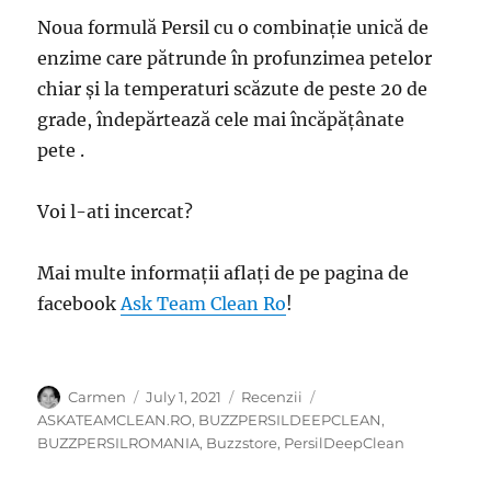
Noua formulă Persil cu o combinație unică de
enzime care pătrunde în profunzimea petelor
chiar și la temperaturi scăzute de peste 20 de
grade, îndepărtează cele mai încăpățânate
pete .
Voi l-ati incercat?
Mai multe informații aflați de pe pagina de
facebook
Ask Team Clean Ro
!
Author
Posted
Categories
Tags
Carmen
July 1, 2021
Recenzii
on
ASKATEAMCLEAN.RO
,
BUZZPERSILDEEPCLEAN
,
BUZZPERSILROMANIA
,
Buzzstore
,
PersilDeepClean