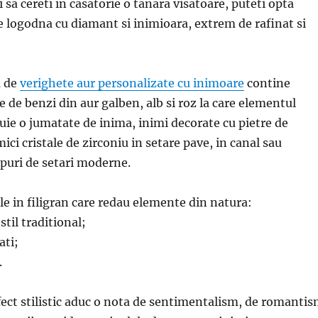
 sa cereti in casatorie o tanara visatoare, puteti opta
e logodna cu diamant si inimioara, extrem de rafinat si
a de
verighete aur personalizate cu inimoare
contine
 de benzi din aur galben, alb si roz la care elementul
tuie o jumatate de inima, inimi decorate cu pietre de
ci cristale de zirconiu in setare pave, in canal sau
tipuri de setari moderne.
ile in filigran care redau elemente din natura:
stil traditional;
ati;
.
fect stilistic aduc o nota de sentimentalism, de romanti