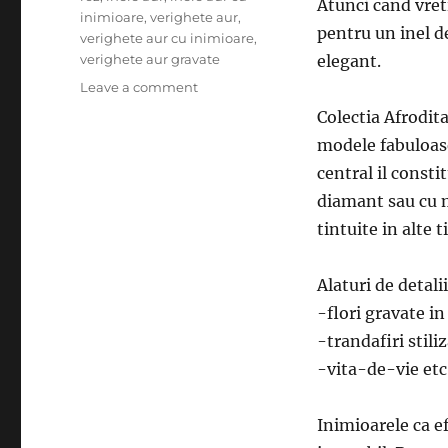
Atunci cand vreti
inimioare
,
verighete aur
,
pentru un inel d
verighete aur cu inimioare
,
verighete aur gravate
elegant.
on
Leave a comment
De
Colectia Afrodit
ce
modele fabuloase
sa
optati
central il consti
pentru
diamant sau cu mi
inele
tintuite in alte 
din
aur
cu
Alaturi de detali
inimioare?
-flori gravate in 
-trandafiri stiliz
-vita-de-vie etc
Inimioarele ca e