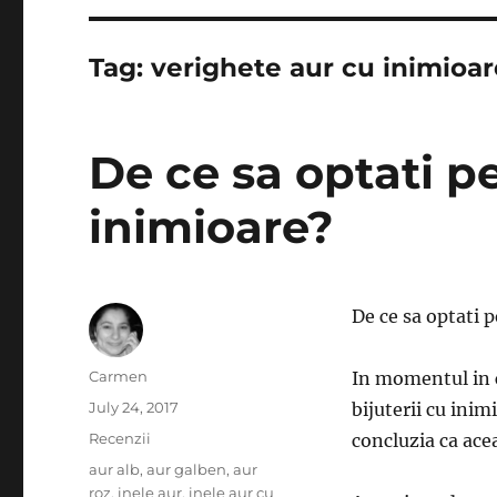
Tag:
verighete aur cu inimioar
De ce sa optati p
inimioare?
De ce sa optati 
Author
Carmen
In momentul in 
Posted
July 24, 2017
bijuterii cu inim
on
Categories
Recenzii
concluzia ca ace
Tags
aur alb
,
aur galben
,
aur
roz
,
inele aur
,
inele aur cu