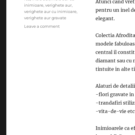
Atunci cand vreti
inimioare
,
verighete aur
,
pentru un inel d
verighete aur cu inimioare
,
verighete aur gravate
elegant.
on
Leave a comment
De
Colectia Afrodit
ce
modele fabuloase
sa
optati
central il consti
pentru
diamant sau cu mi
inele
tintuite in alte 
din
aur
cu
Alaturi de detali
inimioare?
-flori gravate in 
-trandafiri stiliz
-vita-de-vie etc
Inimioarele ca e