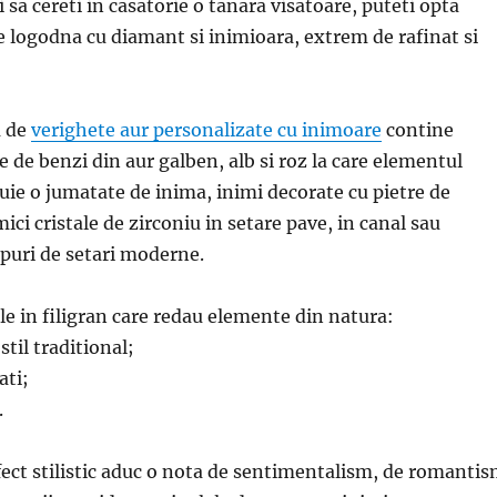
 sa cereti in casatorie o tanara visatoare, puteti opta
e logodna cu diamant si inimioara, extrem de rafinat si
a de
verighete aur personalizate cu inimoare
contine
 de benzi din aur galben, alb si roz la care elementul
tuie o jumatate de inima, inimi decorate cu pietre de
ci cristale de zirconiu in setare pave, in canal sau
tipuri de setari moderne.
ile in filigran care redau elemente din natura:
stil traditional;
ati;
.
fect stilistic aduc o nota de sentimentalism, de romanti