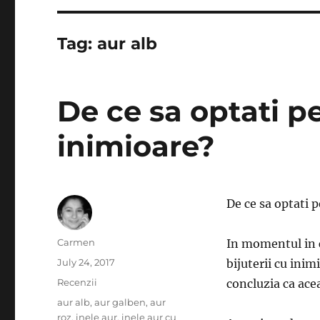
Tag:
aur alb
De ce sa optati p
inimioare?
De ce sa optati 
Author
Carmen
In momentul in 
Posted
July 24, 2017
bijuterii cu inim
on
Categories
Recenzii
concluzia ca ace
Tags
aur alb
,
aur galben
,
aur
roz
,
inele aur
,
inele aur cu