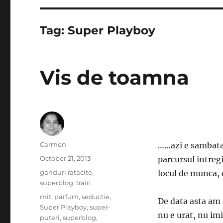
Tag:
Super Playboy
Vis de toamna
Author
Carmen
……azi e sambata, 
Posted
October 21, 2013
parcursul intregi
on
Categories
ganduri ratacite
,
locul de munca, 
superblog
,
trairi
Tags
mit
,
parfum
,
seductie
,
De data asta am m
Super Playboy
,
super-
nu e urat, nu im
puteri
,
superblog
,