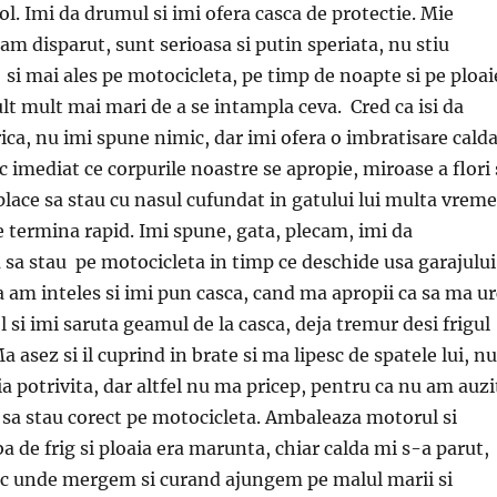
ol. Imi da drumul si imi ofera casca de protectie. Mie
m disparut, sunt serioasa si putin speriata, nu stiu
i mai ales pe motocicleta, pe timp de noapte si pe ploai
ult mult mai mari de a se intampla ceva. Cred ca isi da
ica, nu imi spune nimic, dar imi ofera o imbratisare calda
 imediat ce corpurile noastre se apropie, miroase a flori 
place sa stau cu nasul cufundat in gatului lui multa vreme
termina rapid. Imi spune, gata, plecam, imi da
 sa stau pe motocicleta in timp ce deschide usa garajului
a am inteles si imi pun casca, cand ma apropii ca sa ma ur
 si imi saruta geamul de la casca, deja tremur desi frigul
Ma asez si il cuprind in brate si ma lipesc de spatele lui, nu
ia potrivita, dar altfel nu ma pricep, pentru ca nu am auzi
t sa stau corect pe motocicleta. Ambaleaza motorul si
a de frig si ploaia era marunta, chiar calda mi s-a parut,
sc unde mergem si curand ajungem pe malul marii si