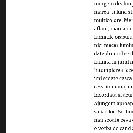
mergem dealungu
marea si luna str
multicolore. Me
aflam, marea ne 
luminile orasulu
nici macar lumin
data drumul se d
lumina in jurul 
intamplarea face
imi scoate casca
ceva in mana, un
incordata si acu
Ajungem aproape 
sa iau loc. Se lu
mai scoate ceva 
o vorba de cand a