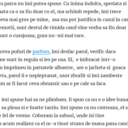
eu parca nu imi putea spune. Cu inima indoita, speriata si
ata ca o sa fiu doar cu el, ma schimb repede, imi trece
ceva mai gros pe mine, asa ma pot justifica in cazul in ca
 emotii, sunt destul de timida cand vine vorba sa fiu doar
 sunt o curajoasa, gura nu-mi mai tace.
 ceva pufuri de
parfum
, imi desfac parul, verific daca
e sunt in regula si ies pe usa. El, e imbracat intr-o
 imprimeu in patratele albastre, are o jacheta si geaca
ta, parul ii e nepieptanat, usor zburlit si imi zambeste
um ar fi facut ceva obraznic sau e pe cale sa faca.
 imi spune hai sa ne plimbam. Ii spun ca nu e o idee buna
sa ploua si e foarte tarziu. Imi spune ca nu conteaza, el 
e fel de vreme. Coboram la subsol, unde isi tine
a acum realizez ca el m-a tinut strans de mana pana can