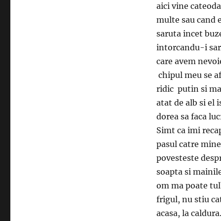
aici vine cateod
multe sau cand e
saruta incet buze
intorcandu-i saru
care avem nevoie
chipul meu se af
ridic putin si ma
atat de alb si el
dorea sa faca lu
Simt ca imi recap
pasul catre mine,
povesteste despre
soapta si mainil
om ma poate tulb
frigul, nu stiu 
acasa, la caldura