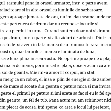
l tarmului pana in orasul urmator, intr-o parte avem
alucitoare si in alta orasul cu luminile de sarbatoare,
rgem aproape jumatate de ora, nu imi dau seama unde n
este partenera de drum dar nu recunosc locurile si
i s-au pierdut in urma. Curand suntem doar noi si drumul
a pe drum, intr-o parte si alta ziduri de arbusti . Dintr-o
eschide si avem in fata marea de o frumusete rara, nici 
noastru, doar farurile si marea e luminata de luna,
 ca e luna plina in seara asta. Ne oprim aproape de o plaj
 si ma ia de mana, pornim catre plaja, observ acum ca are
 soi de geanta. Mie mi-a amortit corpul, am stat
m merg ca un robot, el insa e plin de energie si de zambe
de mare si scoate din geanta o patura mica si ma invita
ngeste el primul pe patura si imi arata sa fac si eu la fel ap
din geanta, un fel de tub. Pana acum nu am schimbat nic
m plecat de acasa. Imi spune ca asta e locul lui preferat,