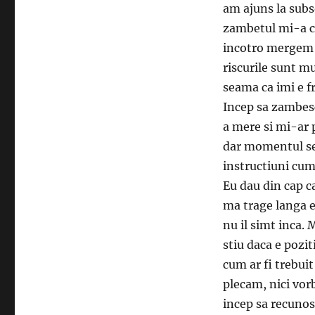
am ajuns la subs
zambetul mi-a ca
incotro mergem s
riscurile sunt m
seama ca imi e fr
Incep sa zambesc
a mere si mi-ar 
dar momentul se 
instructiuni cum
Eu dau din cap c
ma trage langa el
nu il simt inca. 
stiu daca e pozit
cum ar fi trebui
plecam, nici vorb
incep sa recuno