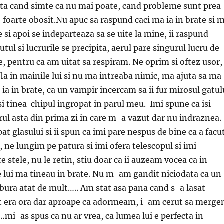
ata cand simte ca nu mai poate, cand probleme sunt prea
 foarte obosit.Nu apuc sa raspund caci ma ia in brate si 
 si apoi se indeparteaza sa se uite la mine, ii raspund
tul si lucrurile se precipita, aerul pare singurul lucru de
, pentru ca am uitat sa respiram. Ne oprim si oftez usor,
la in mainile lui si nu ma intreaba nimic, ma ajuta sa ma
 ia in brate, ca un vampir incercam sa ii fur mirosul gatul
 isi tinea chipul ingropat in parul meu. Imi spune ca isi
crul asta din prima zi in care m-a vazut dar nu indraznea.
at glasului si ii spun ca imi pare nespus de bine ca a facu
 ne lungim pe patura si imi ofera telescopul si imi
 stele, nu le retin, stiu doar ca ii auzeam vocea ca in
e lui ma tineau in brate. Nu m-am gandit niciodata ca un
ura atat de mult….. Am stat asa pana cand s-a lasat
cat era ora dar aproape ca adormeam, i-am cerut sa merg
…mi-as spus ca nu ar vrea, ca lumea lui e perfecta in