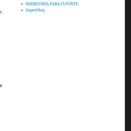
MIERCUREA FARA CUVINTE
Superblog
e.
le
u