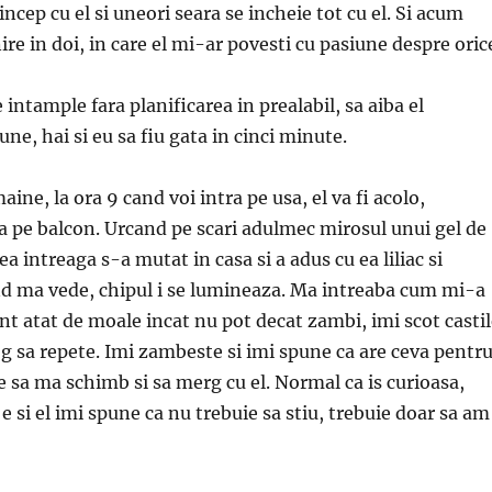
cep cu el si uneori seara se incheie tot cu el. Si acum
nire in doi, in care el mi-ar povesti cu pasiune despre oric
 intample fara planificarea in prealabil, sa aiba el
pune, hai si eu sa fiu gata in cinci minute.
ine, la ora 9 cand voi intra pe usa, el va fi acolo,
a pe balcon. Urcand pe scari adulmec mirosul unui gel de
a intreaga s-a mutat in casa si a adus cu ea liliac si
d ma vede, chipul i se lumineaza. Ma intreaba cum mi-a
unt atat de moale incat nu pot decat zambi, imi scot casti
rog sa repete. Imi zambeste si imi spune ca are ceva pentr
e sa ma schimb si sa merg cu el. Normal ca is curioasa,
 si el imi spune ca nu trebuie sa stiu, trebuie doar sa am