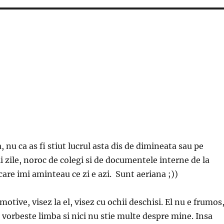
nu ca as fi stiut lucrul asta dis de dimineata sau pe
i zile, noroc de colegi si de documentele interne de la
care imi aminteau ce zi e azi. Sunt aeriana ;))
otive, visez la el, visez cu ochii deschisi. El nu e frumos
i vorbeste limba si nici nu stie multe despre mine. Insa