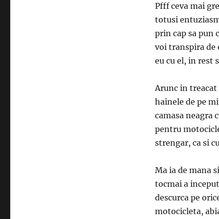
Pfff ceva mai gr
totusi entuziasm
prin cap sa pun 
voi transpira de
eu cu el, in rest
Arunc in treacat
hainele de pe min
camasa neagra cu
pentru motocicle
strengar, ca si c
Ma ia de mana si
tocmai a inceput 
descurca pe oric
motocicleta, abi