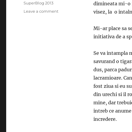
SuperBlog 2013
dimineata mi-o in
on
Leave a comment
visez, la o intal
Vis
de
Mi-ar place sa se
toamna
initiativa de a s
Se va intampla ma
savurand o tigar
dus, parca padure
lacramioare. Can
fost ziua si eu s
din urechi si il 
mine, dar trebui
intreb ce anume e
incredere.