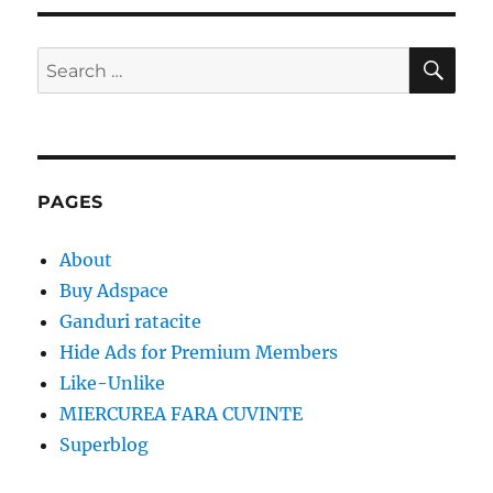
SE
Search
for:
PAGES
About
Buy Adspace
Ganduri ratacite
Hide Ads for Premium Members
Like-Unlike
MIERCUREA FARA CUVINTE
Superblog