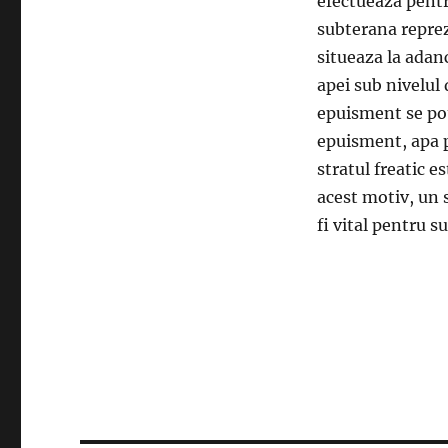
efectueaza pentr
subterana reprez
situeaza la adan
apei sub nivelul 
epuisment se pot
epuisment, apa 
stratul freatic e
acest motiv, un 
fi vital pentru s