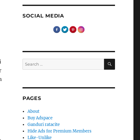
SOCIAL MEDIA
SEARCH
i
Search
for:
r
n
PAGES
About
Buy Adspace
Ganduri ratacite
Hide Ads for Premium Members
Like-Unlike