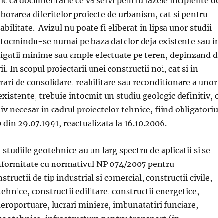
ic ca documentatie ce va servi pentru fazele incipiente d
aborarea diferitelor proiecte de urbanism, cat si pentru
abilitate. Avizul nu poate fi eliberat in lipsa unor studii
ntocmindu-se numai pe baza datelor deja existente sau i
igatii minime sau ample efectuate pe teren, depinzand d
i. In scopul proiectarii unei constructii noi, cat si in
rari de consolidare, reabilitare sau reconditionare a unor
existente, trebuie intocmit un studiu geologic definitiv, 
v necesar in cadrul proiectelor tehnice, fiind obligatoriu
 din 29.07.1991, reactualizata la 16.10.2006.
, studiile geotehnice au un larg spectru de aplicatii si se
onformitate cu normativul NP 074/2007 pentru
tructii de tip industrial si comercial, constructii civile,
ehnice, constructii edilitare, constructii energetice,
aeroportuare, lucrari miniere, imbunatatiri funciare,