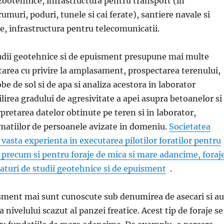
zootehnice, infrastructura pentru transport (in
umuri, poduri, tunele si cai ferate), santiere navale si
, infrastructura pentru telecomunicatii.
tudii geotehnice si de epuisment presupune mai multe
rea cu privire la amplasament, prospectarea terenului,
be de sol si de apa si analiza acestora in laborator
ilirea gradului de agresivitate a apei asupra betoanelor si
pretarea datelor obtinute pe teren si in laborator,
rmatiilor de persoanele avizate in domeniu.
Societatea
 vasta experienta in executarea pilotilor foratilor pentru
i, precum si pentru foraje de mica si mare adancime, foraj
aturi de studii geotehnice si de epuisment
.
sment mai sunt cunoscute sub denumirea de asecari si au
 nivelului scazut al panzei freatice. Acest tip de foraje se