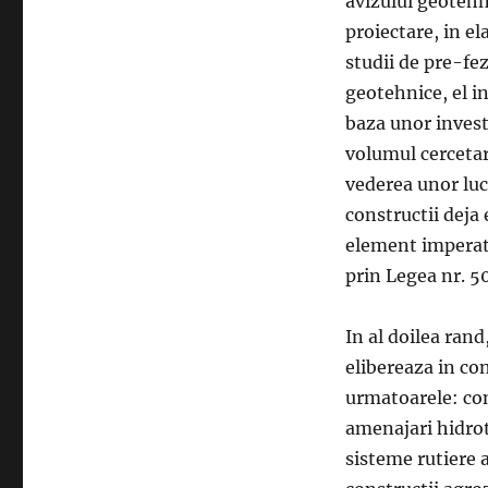
avizului geotehn
proiectare, in el
studii de pre-fez
geotehnice, el i
baza unor invest
volumul cercetari
vederea unor luc
constructii deja 
element imperati
prin Legea nr. 50
In al doilea rand
elibereaza in c
urmatoarele: cons
amenajari hidrot
sisteme rutiere 