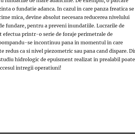
u fundatiile de mare adancime. De exemplu, o parcare
inta o fundatie adanca. In cazul in care panza freatica se
cime mica, devine absolut necesara reducerea nivelului
de fundare, pentru a preveni inundatiile. Lucrarile de
 efectua printr-o serie de foraje perimetrale de
pompandu-se incontinuu pana in momentul in care
ste redus ca si nivel piezometric sau pana cand dispare. D
studiu hidrologic de epuisment realizat in prealabil poate
uccesul intregii operatiuni!