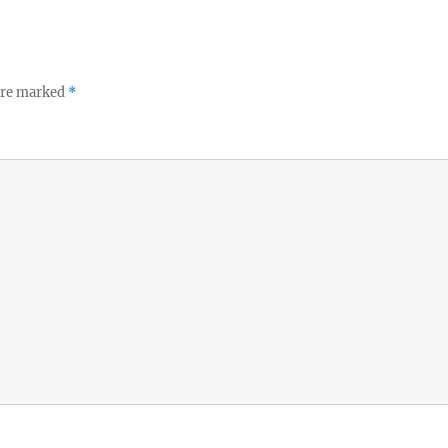
 are marked
*