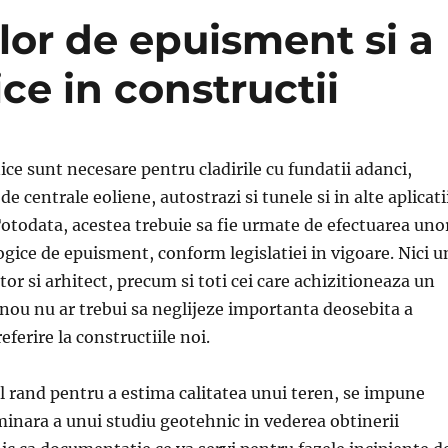
lor de epuisment si a
ce in constructii
ice sunt necesare pentru cladirile cu fundatii adanci,
de centrale eoliene, autostrazi si tunele si in alte aplicati
todata, acestea trebuie sa fie urmate de efectuarea uno
ogice de epuisment, conform legislatiei in vigoare. Nici u
or si arhitect, precum si toti cei care achizitioneaza un
 nou nu ar trebui sa neglijeze importanta deosebita a
eferire la constructiile noi.
l rand pentru a estima calitatea unui teren, se impune
minara a unui studiu geotehnic in vederea obtinerii