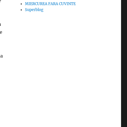
e
MIERCUREA FARA CUVINTE
Superblog
n
e
ca