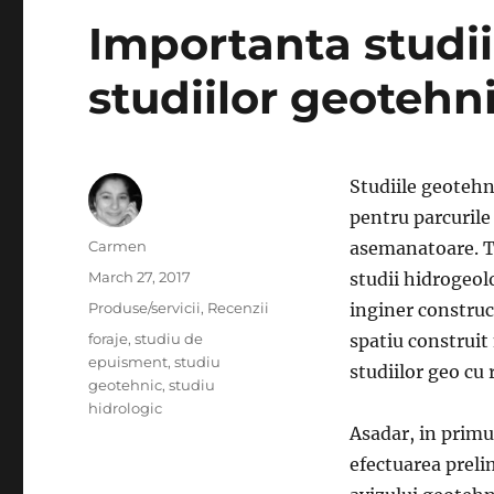
Importanta studii
studiilor geotehni
Studiile geotehn
pentru parcurile 
Author
Carmen
asemanatoare. To
Posted
March 27, 2017
studii hidrogeol
on
Categories
Produse/servicii
,
Recenzii
inginer construct
Tags
foraje
,
studiu de
spatiu construit
epuisment
,
studiu
studiilor geo cu r
geotehnic
,
studiu
hidrologic
Asadar, in primu
efectuarea preli