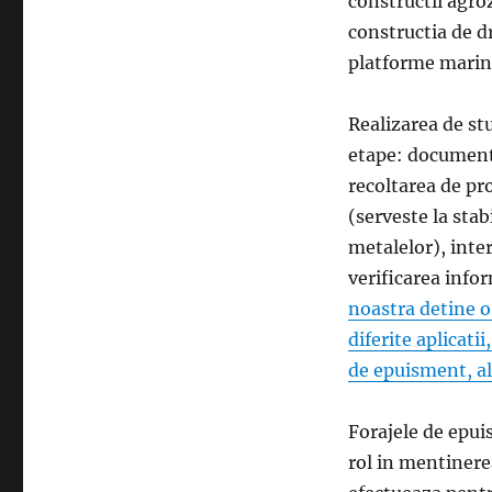
constructii agro
constructia de dr
platforme marine
Realizarea de s
etape: documenta
recoltarea de pro
(serveste la stab
metalelor), inter
verificarea info
noastra detine o
diferite aplicati
de epuisment, al
Forajele de epui
rol in mentinerea