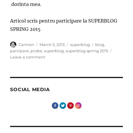
dorinta mea.
Articol scris pentru participare la SUPERBLOG
SPRING 2015
Author
Posted
Categories
Tags
Carmen
March 5, 2015
superblog
blog
,
on
parcipare
,
probe
,
superblog
,
superblog spring 2015
on
Leave a comment
DIN
NOU
–
EDITIE
DE
SOCIAL MEDIA
PRIMAVARA