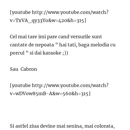
[youtube http://www.youtube.com/watch?
v=TxVA_qy33Yo&w=420&h=315]
Cel mai tare imi pare cand versurile sunt
cantate de nepoata ” hai tati, baga melodia cu
porcul ” si dai karaoke ;))
Sau Cabron
[youtube http://www.youtube.com/watch?
v=wDVow85mB-A&w=560&h=315]
Si astfel ziua devine mai senina, mai colorata,