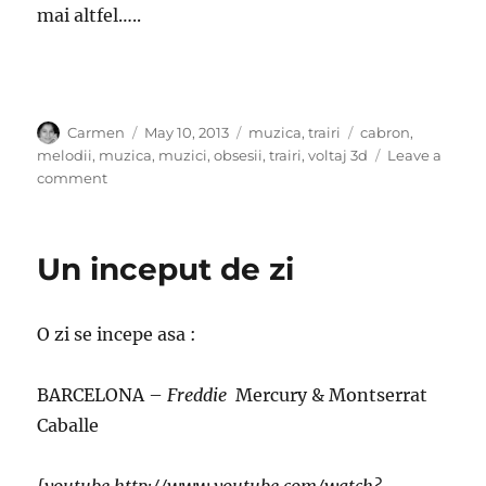
mai altfel…..
Author
Posted
Categories
Tags
Carmen
May 10, 2013
muzica
,
trairi
cabron
,
on
melodii
,
muzica
,
muzici
,
obsesii
,
trairi
,
voltaj 3d
Leave a
on
comment
OBSESII
de
zi
Un inceput de zi
cu
zi
O zi se incepe asa :
BARCELONA –
Freddie
Mercury & Montserrat
Caballe
[youtube http://www.youtube.com/watch?