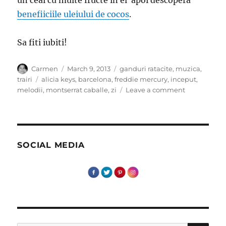
benefiiciile uleiului de cocos
.
Sa fiti iubiti!
Author
Posted
Categories
Carmen
March 9, 2013
ganduri ratacite
,
muzica
,
on
Tags
trairi
alicia keys
,
barcelona
,
freddie mercury
,
inceput
,
on
melodii
,
montserrat caballe
,
zi
Leave a comment
Un
inceput
de
zi
SOCIAL MEDIA