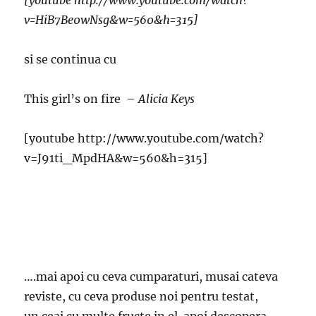
v=HiB7Be0wNsg&w=560&h=315]
si se continua cu
This girl’s on fire –
Alicia Keys
[youtube http://www.youtube.com/watch?
v=J91ti_MpdHA&w=560&h=315]
….mai apoi cu ceva cumparaturi, musai cateva
reviste, cu ceva produse noi pentru testat,
un ceai cu multe fructe in el apoi descopera