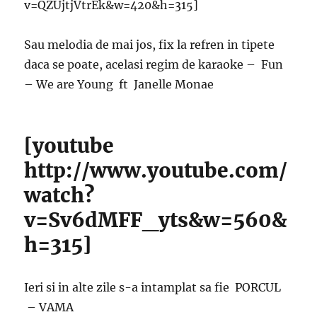
v=QZUjtjVtrEk&w=420&h=315]
Sau melodia de mai jos, fix la refren in tipete
daca se poate, acelasi regim de karaoke – Fun
– We are Young ft Janelle Monae
[youtube
http://www.youtube.com/
watch?
v=Sv6dMFF_yts&w=560&
h=315]
Ieri si in alte zile s-a intamplat sa fie PORCUL
– VAMA