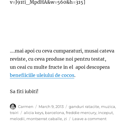
v=J91ti_MpdHA&w=560&h=315]
….mai apoi cu ceva cumparaturi, musai cateva
reviste, cu ceva produse noi pentru testat,
un ceai cu multe fructe in el apoi descopera
benefiiciile uleiului de cocos
.
Sa fiti iubiti!
Author
Posted
Categories
Carmen
March 9, 2013
ganduri ratacite
,
muzica
,
on
Tags
trairi
alicia keys
,
barcelona
,
freddie mercury
,
inceput
,
on
melodii
,
montserrat caballe
,
zi
Leave a comment
Un