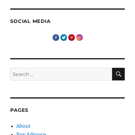
inceput
de
zi
SOCIAL MEDIA
SE
Search
for:
PAGES
About
Buy Adspace