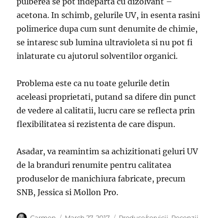
pulberea se pot indeparta cu dizolvant –
acetona. In schimb, gelurile UV, in esenta rasini
polimerice dupa cum sunt denumite de chimie,
se intaresc sub lumina ultravioleta si nu pot fi
inlaturate cu ajutorul solventilor organici.
Problema este ca nu toate gelurile detin
aceleasi proprietati, putand sa difere din punct
de vedere al calitatii, lucru care se reflecta prin
flexibilitatea si rezistenta de care dispun.
Asadar, va reamintim sa achizitionati geluri UV
de la branduri renumite pentru calitatea
produselor de manichiura fabricate, precum
SNB, Jessica si Mollon Pro.
Author
Posted
Categories
Carmen
March 27, 2017
Produse/servicii
,
Recenzii