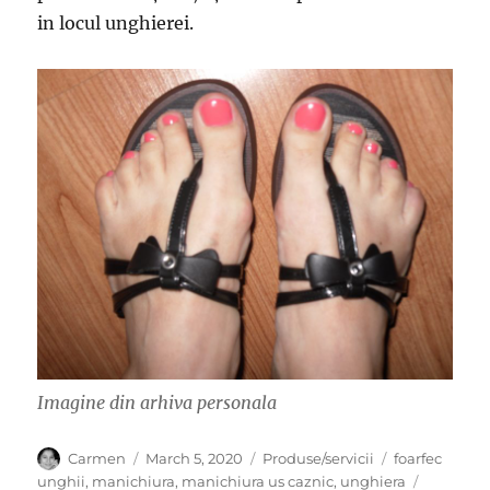
in locul unghierei.
Imagine din arhiva personala
Author
Posted
Categories
Tags
Carmen
March 5, 2020
Produse/servicii
foarfec
on
unghii
,
manichiura
,
manichiura us caznic
,
unghiera