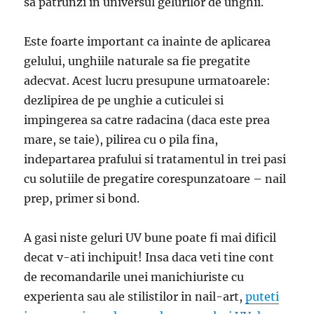
sa patrunzi in universul gelurilor de unghii.
Este foarte important ca inainte de aplicarea
gelului, unghiile naturale sa fie pregatite
adecvat. Acest lucru presupune urmatoarele:
dezlipirea de pe unghie a cuticulei si
impingerea sa catre radacina (daca este prea
mare, se taie), pilirea cu o pila fina,
indepartarea prafului si tratamentul in trei pasi
cu solutiile de pregatire corespunzatoare – nail
prep, primer si bond.
A gasi niste geluri UV bune poate fi mai dificil
decat v-ati inchipuit! Insa daca veti tine cont
de recomandarile unei manichiuriste cu
experienta sau ale stilistilor in nail-art,
puteti