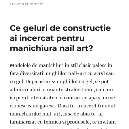
on
Leave a comment
Instrumente
de
manichiură
Ce geluri de constructie
pentru
uz
ai incercat pentru
casnic
manichiura nail art?
Modelele de manichiuri in stil clasic palesc in
fata diversitatii unghiilor nail-art cu acryl sau
cu gel. Dupa uscarea unghiilor cu gel, se pot
admira culori in nuante stralucitoare, care nu
isi pierd intensitatea in contact cu apa si nu se
ciobesc cand gatesti. Daca te-a cucerit trendul
manichiurilor nail-art, insa de abia te-ai
familiarizat cu tehnica si produsele, te invitam