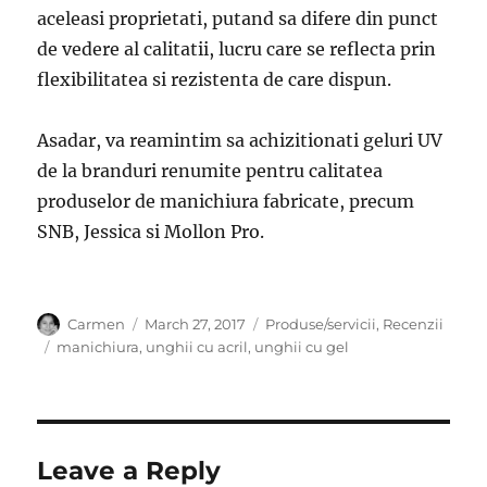
aceleasi proprietati, putand sa difere din punct
de vedere al calitatii, lucru care se reflecta prin
flexibilitatea si rezistenta de care dispun.
Asadar, va reamintim sa achizitionati geluri UV
de la branduri renumite pentru calitatea
produselor de manichiura fabricate, precum
SNB, Jessica si Mollon Pro.
Author
Posted
Categories
Carmen
March 27, 2017
Produse/servicii
,
Recenzii
on
Tags
manichiura
,
unghii cu acril
,
unghii cu gel
Leave a Reply