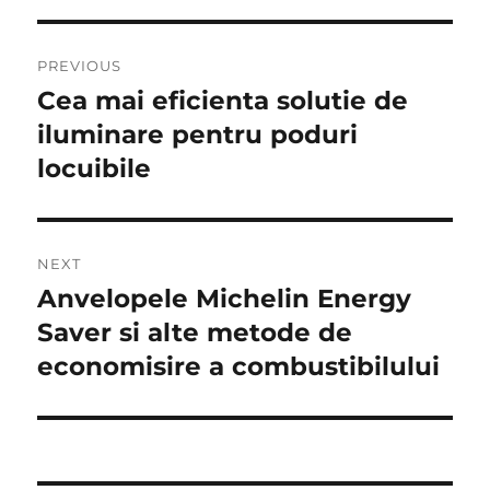
Post
PREVIOUS
navigation
Cea mai eficienta solutie de
Previous
post:
iluminare pentru poduri
locuibile
NEXT
Anvelopele Michelin Energy
Next
post:
Saver si alte metode de
economisire a combustibilului