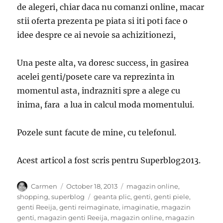
de alegeri, chiar daca nu comanzi online, macar
stii oferta prezenta pe piata si iti poti face o
idee despre ce ai nevoie sa achizitionezi,
Una peste alta, va doresc success, in gasirea
acelei genti/posete care va reprezinta in
momentul asta, indrazniti spre a alege cu
inima, fara a lua in calcul moda momentului.
Pozele sunt facute de mine, cu telefonul.
Acest articol a fost scris pentru Superblog2013.
Author
Posted
Categories
Carmen
October 18, 2013
magazin online
,
on
Tags
shopping
,
superblog
geanta plic
,
genti
,
genti piele
,
genti Reeija
,
genti reimaginate
,
imaginatie
,
magazin
genti
,
magazin genti Reeija
,
magazin online
,
magazin