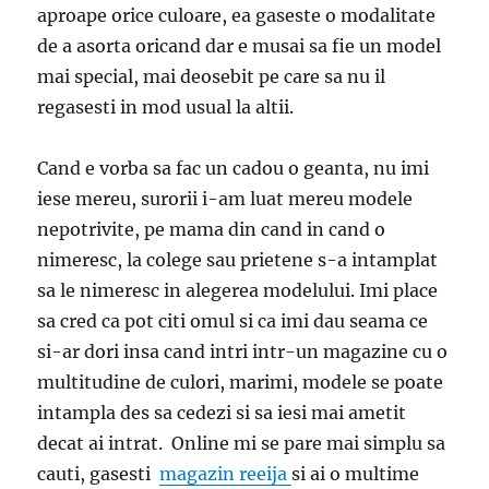
aproape orice culoare, ea gaseste o modalitate
de a asorta oricand dar e musai sa fie un model
mai special, mai deosebit pe care sa nu il
regasesti in mod usual la altii.
Cand e vorba sa fac un cadou o geanta, nu imi
iese mereu, surorii i-am luat mereu modele
nepotrivite, pe mama din cand in cand o
nimeresc, la colege sau prietene s-a intamplat
sa le nimeresc in alegerea modelului. Imi place
sa cred ca pot citi omul si ca imi dau seama ce
si-ar dori insa cand intri intr-un magazine cu o
multitudine de culori, marimi, modele se poate
intampla des sa cedezi si sa iesi mai ametit
decat ai intrat. Online mi se pare mai simplu sa
cauti, gasesti
magazin reeija
si ai o multime