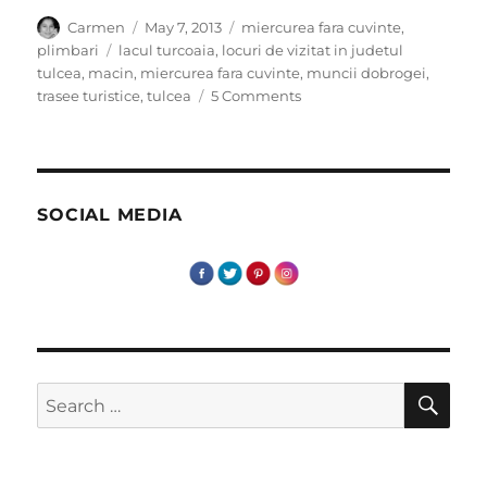
Author
Posted
Categories
Carmen
May 7, 2013
miercurea fara cuvinte
,
on
Tags
plimbari
lacul turcoaia
,
locuri de vizitat in judetul
tulcea
,
macin
,
miercurea fara cuvinte
,
muncii dobrogei
,
on
trasee turistice
,
tulcea
5 Comments
Miercurea
fara
cuvinte
–
Muntii
SOCIAL MEDIA
Dobrogei
&
lacul
Turcoaia
SE
Search
for: