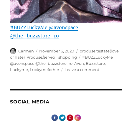
#BUZZLuckyMe
@avonspace
@the_buzzstore_ro
Author
Posted
Categories
Carmen
November 6, 2020
produse testate(love
on
Tags
or hate)
,
Produse/servicii
,
shopping
#BUZZLuckyMe
@avonspace @the_buzzstore_ro
,
Avon
,
Buzzstore
,
on
Luckyme
,
Luckymeforher
Leave a comment
Puf
magic
SOCIAL MEDIA