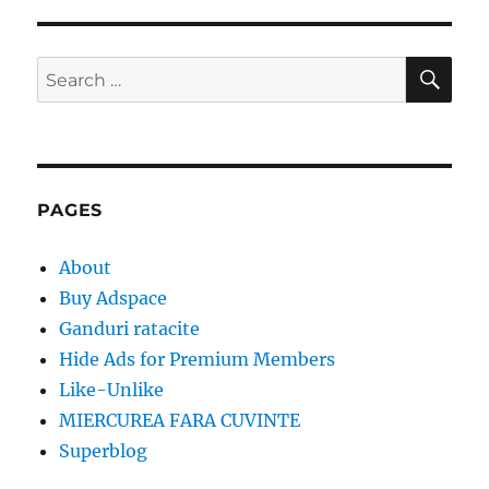
SE
Search
for:
PAGES
About
Buy Adspace
Ganduri ratacite
Hide Ads for Premium Members
Like-Unlike
MIERCUREA FARA CUVINTE
Superblog