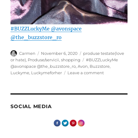
#BUZZLuckyMe
@avonspace
@the_buzzstore_ro
Author
Posted
Categories
Carmen
November 6, 2020
produse testate(love
on
Tags
or hate)
,
Produse/servicii
,
shopping
#BUZZLuckyMe
@avonspace @the_buzzstore_ro
,
Avon
,
Buzzstore
,
on
Luckyme
,
Luckymeforher
Leave a comment
Puf
magic
SOCIAL MEDIA