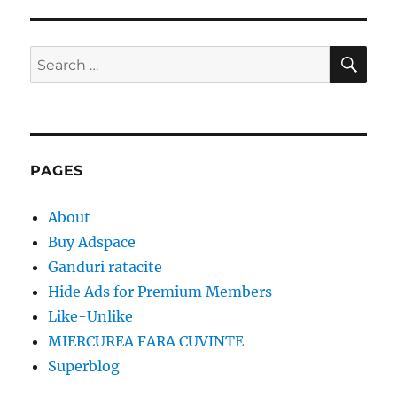
SE
Search
for:
PAGES
About
Buy Adspace
Ganduri ratacite
Hide Ads for Premium Members
Like-Unlike
MIERCUREA FARA CUVINTE
Superblog